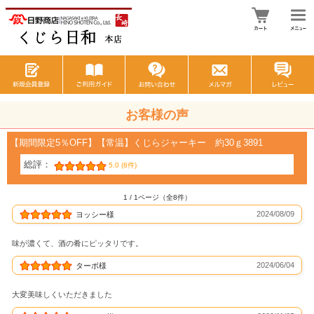
お客様の声
【期間限定5％OFF】【常温】くじらジャーキー 約30ｇ3891
総評：
5.0 (8件)
1 / 1ページ（全8件）
2024/08/09
ヨッシー様
味が濃くて、酒の肴にピッタリです。
2024/06/04
ターボ様
大変美味しくいただきました