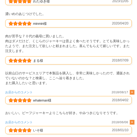
2023/11/05
わたゆき様
濃いめのあじつけでした。
2020/04/20
minmin様
肉が苦手な７０代の義母に買いました。
肉はダメだけど、くじらのジャーキーは昔よく食べたそうです。とても美味しかっ
たようで、また注文して欲しいと頼まれました。喜んでもらえて嬉しいです。また
注文します。
2018/07/09
まる様
以前山口のサービスエリアで本製品を購入し、非常に美味しかったので、通販され
ていないのかな？と検索し、ここへ辿り着きました。
また購入したいと思います。
お店からのコメント
2018/08/17
2018/04/02
whaleman様
おいしい。ビーフジャーキーよりこちらが好き。やみつきになりそうです。
お店からのコメント
2018/06/06
2018/01/10
いそ様