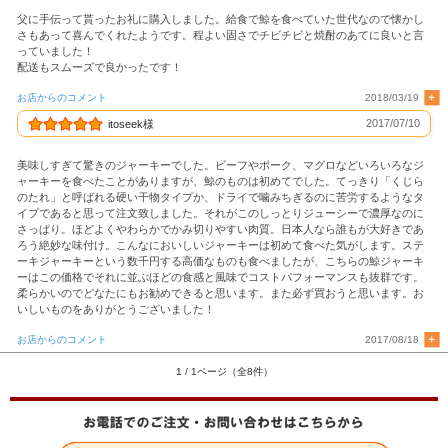
父に手伝って貰ったお礼に購入しました。給食で鯨を食べていた世代なので懐かし
さもあって喜んでくれたようです。程よい固さでチビチビと焼酎のあてに良いと言
っていました！
配送もスムーズで良かったです！
お店からのコメント
2018/03/19
2017/07/10
itoseek様
美味しすぎて驚きのジャーキーでした。ビーフやポーク、マグロなどいろいろなジ
ャーキーを食べたことがありますが、鯨のものは初めてでした。てっきり「くじら
のたれ」と呼ばれる硬い干物タイプか、ドライで噛みちぎるのに苦労するようなタ
イプであると思って注文致しました。それがこのしっとりジューシーで濃厚なのに
さっぱり。ほどよくやわらかでかみ切りやすい肉質。日本人なら誰もが大好きであ
ろう絶妙な味付け。こんなにおいしいジャーキーは初めて食べた気がします。ステ
ーキジャーキーという数千円する高価なものも食べましたが、こちらの鯨ジャーキ
ーはこの価格でそれに並ぶほどの食感と風味でコストパフォーマンスも抜群です。
柔らかいのでどなたにもお勧めできると思います。また必ず買おうと思います。お
いしいものをありがとうございました！
お店からのコメント
2017/08/18
1 / 1ページ（全8件）