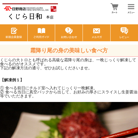
霜降り尾の身の美味しい食べ方
くじらの大トロとも呼ばれる高級な霜降り尾の身は、一晩じっくり解凍して
食べるのがオススメです。
下記の解凍方法の通り、ぜひお試しくださいませ。
【解凍例１】
① 食べる前日にチルド室へ入れてじっくり一晩解凍。
② 食べる当日に真空パックから出して、お好みの厚さにスライスし生姜醤油
等でいただきます。