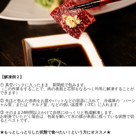
【解凍例２】
① 真空パックに入ったまま、新聞紙で包みます。
（この作業をすることで、肉の表面と芯部をなるべく均等に解凍することが
できます）
② 先ほど包んだ赤肉をお皿やバットなどの容器に入れて、冷蔵庫の「パーシ
ャル室」または「チルド室」などの低い温度帯（-3℃）に入れます。
③ そのまま24時間以上かけて自然にゆっくりと熟成解凍します。
お刺身でいただく場合は、包装を解いて氷の膜が表面に残っている状態で切
るとベストです。
★もっとしっとりした状態で食べたい！という方にオススメ★