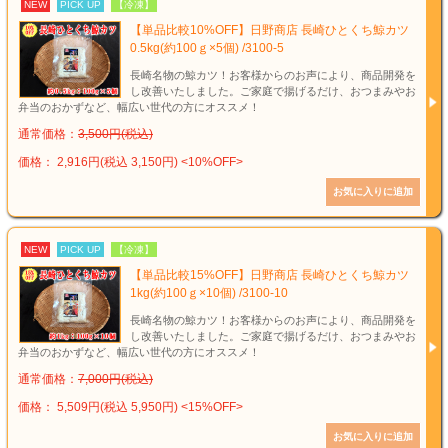
NEW
PICK UP
【冷凍】
【単品比較10%OFF】日野商店 長崎ひとくち鯨カツ
0.5kg(約100ｇ×5個) /3100-5
長崎名物の鯨カツ！お客様からのお声により、商品開発を
し改善いたしました。ご家庭で揚げるだけ、おつまみやお
弁当のおかずなど、幅広い世代の方にオススメ！
通常価格：
3,500円(税込)
価格： 2,916円(税込 3,150円)
<10%OFF>
NEW
PICK UP
【冷凍】
【単品比較15%OFF】日野商店 長崎ひとくち鯨カツ
1kg(約100ｇ×10個) /3100-10
長崎名物の鯨カツ！お客様からのお声により、商品開発を
し改善いたしました。ご家庭で揚げるだけ、おつまみやお
弁当のおかずなど、幅広い世代の方にオススメ！
通常価格：
7,000円(税込)
価格： 5,509円(税込 5,950円)
<15%OFF>