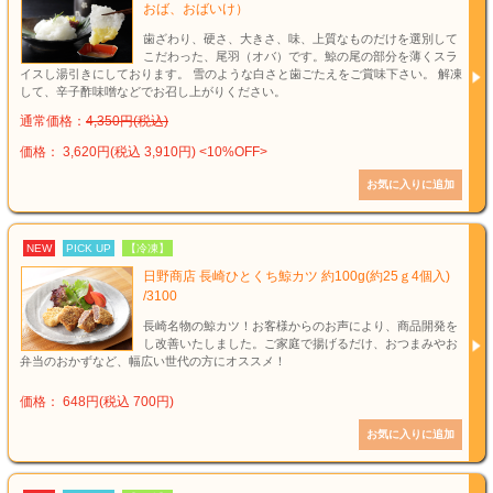
おば、おばいけ）
歯ざわり、硬さ、大きさ、味、上質なものだけを選別して
こだわった、尾羽（オバ）です。鯨の尾の部分を薄くスラ
イスし湯引きにしております。 雪のような白さと歯ごたえをご賞味下さい。 解凍
して、辛子酢味噌などでお召し上がりください。
通常価格：
4,350円(税込)
価格： 3,620円(税込 3,910円)
<10%OFF>
NEW
PICK UP
【冷凍】
日野商店 長崎ひとくち鯨カツ 約100g(約25ｇ4個入)
/3100
長崎名物の鯨カツ！お客様からのお声により、商品開発を
し改善いたしました。ご家庭で揚げるだけ、おつまみやお
弁当のおかずなど、幅広い世代の方にオススメ！
価格： 648円(税込 700円)