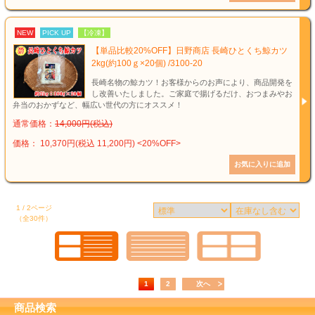
NEW
PICK UP
【冷凍】
【単品比較20%OFF】日野商店 長崎ひとくち鯨カツ
2kg(約100ｇ×20個) /3100-20
長崎名物の鯨カツ！お客様からのお声により、商品開発を
し改善いたしました。ご家庭で揚げるだけ、おつまみやお
弁当のおかずなど、幅広い世代の方にオススメ！
通常価格：
14,000円(税込)
価格： 10,370円(税込 11,200円)
<20%OFF>
1 / 2ページ
（全30件）
1
2
次へ
商品検索