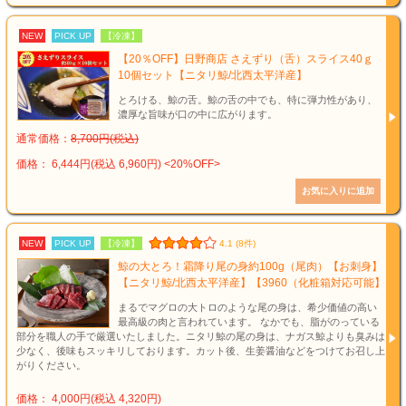
NEW
PICK UP
【冷凍】
【20％OFF】日野商店 さえずり（舌）スライス40ｇ
10個セット【ニタリ鯨/北西太平洋産】
とろける、鯨の舌。鯨の舌の中でも、特に弾力性があり、
濃厚な旨味が口の中に広がります。
通常価格：
8,700円(税込)
価格： 6,444円(税込 6,960円)
<20%OFF>
NEW
PICK UP
【冷凍】
4.1 (8件)
鯨の大とろ！霜降り尾の身約100g（尾肉）【お刺身】
【ニタリ鯨/北西太平洋産】【3960（化粧箱対応可能】
まるでマグロの大トロのような尾の身は、希少価値の高い
最高級の肉と言われています。 なかでも、脂がのっている
部分を職人の手で厳選いたしました。ニタリ鯨の尾の身は、ナガス鯨よりも臭みは
少なく、後味もスッキリしております。カット後、生姜醤油などをつけてお召し上
がりください。
価格： 4,000円(税込 4,320円)