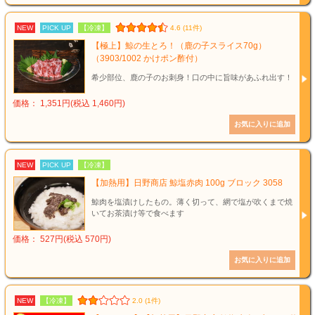
NEW
PICK UP
【冷凍】
4.6 (11件)
【極上】鯨の生とろ！（鹿の子スライス70g）
（3903/1002 かけポン酢付）
希少部位、鹿の子のお刺身！口の中に旨味があふれ出す！
価格： 1,351円(税込 1,460円)
NEW
PICK UP
【冷凍】
【加熱用】日野商店 鯨塩赤肉 100g ブロック 3058
鯨肉を塩漬けしたもの。薄く切って、網で塩が吹くまで焼
いてお茶漬け等で食べます
価格： 527円(税込 570円)
NEW
【冷凍】
2.0 (1件)