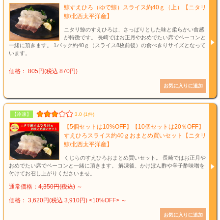
鯨すえひろ（ゆで鯨）スライス約40ｇ（上）【ニタリ
鯨/北西太平洋産】
ニタリ鯨のすえひろは、さっぱりとした味と柔らかい食感
が特徴です。 長崎ではお正月やおめでたい席でベーコンと
一緒に頂きます。 1パック約40ｇ（スライス8枚前後）の食べきりサイズとなって
います。
価格： 805円(税込 870円)
【冷凍】
3.0 (1件)
【5個セットは10%OFF】【10個セットは20％OFF】
すえひろスライス約40ｇおまとめ買いセット【ニタリ
鯨/北西太平洋産】
くじらのすえひろおまとめ買いセット。 長崎ではお正月や
おめでたい席でベーコンと一緒に頂きます。 解凍後、かけぽん酢や辛子酢味噌を
付けてお召し上がりくださいませ。
通常価格：
4,350円(税込)
～
価格： 3,620円(税込 3,910円)
<10%OFF>
～