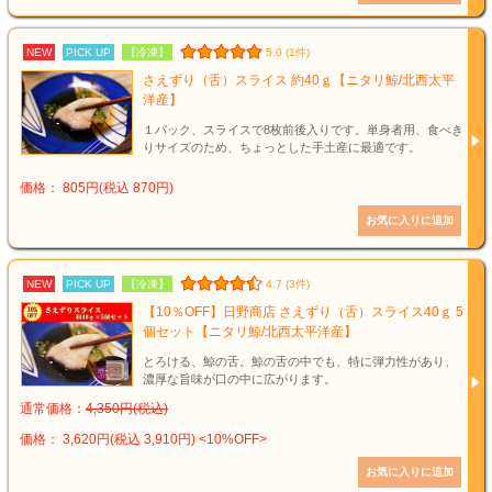
NEW
PICK UP
【冷凍】
5.0 (1件)
さえずり（舌）スライス 約40ｇ【ニタリ鯨/北西太平
洋産】
１パック、スライスで8枚前後入りです。単身者用、食べき
りサイズのため、ちょっとした手土産に最適です。
価格： 805円(税込 870円)
NEW
PICK UP
【冷凍】
4.7 (3件)
【10％OFF】日野商店 さえずり（舌）スライス40ｇ 5
個セット【ニタリ鯨/北西太平洋産】
とろける、鯨の舌。鯨の舌の中でも、特に弾力性があり、
濃厚な旨味が口の中に広がります。
通常価格：
4,350円(税込)
価格： 3,620円(税込 3,910円)
<10%OFF>