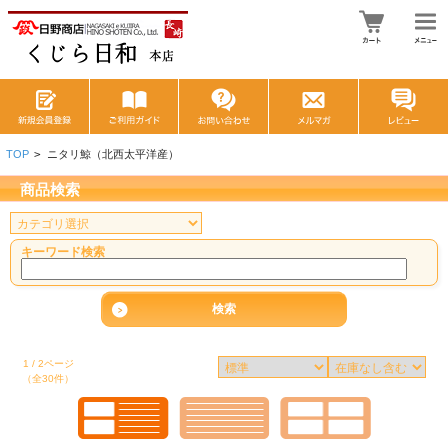
TOP
>
ニタリ鯨（北西太平洋産）
商品検索
キーワード検索
1 / 2ページ
（全30件）