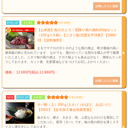
PICK UP
【冷凍】
5.0 (5件)
【お刺身】鯨の大とろ！霜降り尾の身約300gセット
（100ｇ×３個）【ニタリ鯨/北西太平洋産】【3960-
3】【送料無料】
まるでマグロの大トロのような尾の身は、希少価値の高い
最高級の肉と言われています。 なかでも、脂がのっている部分を職人の手で厳選
いたしました。ニタリ鯨の尾の身は、ナガス鯨よりも臭みは少なく、後味もスッキ
リしております。カット後、生姜醤油などをつけてお召し上がりください。
価格： 12,000円(税込 12,960円)
NEW
PICK UP
【冷凍】
4.8 (18件)
オバ鯨（上）100ｇ/上オバ（おばけ、おばいけ）
【3002】【全水加工連会長賞受賞】
歯ざわり、硬さ、大きさ、味、上質なものだけを選別して
こだわった、尾羽（オバ）です。鯨の尾の部分を薄くスラ
イスし湯引きにしております。