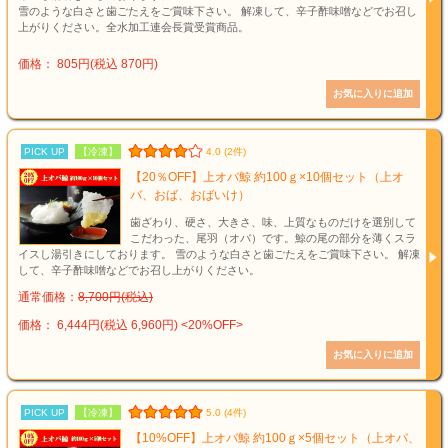
雪のような白さと歯ごたえをご賞味下さい。 解凍して、辛子酢味噌などでお召し
上がりください。全水加工連会長賞受賞商品。
価格： 805円(税込 870円)
PICK UP
【冷凍】
4.0 (2件)
【20％OFF】上オバ鯨 約100ｇ×10個セット（上オ
バ、おば、おばいけ）
歯ざわり、硬さ、大きさ、味、上質なものだけを選別して
こだわった、尾羽（オバ）です。鯨の尾の部分を薄くスラ
イスし湯引きにしております。 雪のような白さと歯ごたえをご賞味下さい。 解凍
して、辛子酢味噌などでお召し上がりください。
通常価格：
8,700円(税込)
価格： 6,444円(税込 6,960円)
<20%OFF>
PICK UP
【冷凍】
5.0 (4件)
【10%OFF】上オバ鯨 約100ｇ×5個セット（上オバ、