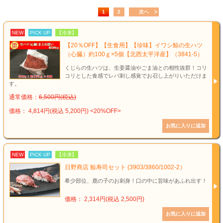
1
2
次へ
NEW
PICK UP
【冷凍】
【20％OFF】【生食用】【珍味】イワシ鯨の生ハツ
（心臓）約100ｇ×5個【北西太平洋産】（3841-5）
くじらの生ハツは、生姜醤油やごま油との相性抜群！コリ
コリとした食感でレバ刺し感覚でお召し上がりいただけま
す。
通常価格：
6,500円(税込)
価格： 4,814円(税込 5,200円)
<20%OFF>
NEW
PICK UP
【冷凍】
日野商店 鯨寿司セット (3903/3860/1002-2）
希少部位、鹿の子のお刺身！口の中に旨味があふれ出す！
価格： 2,314円(税込 2,500円)