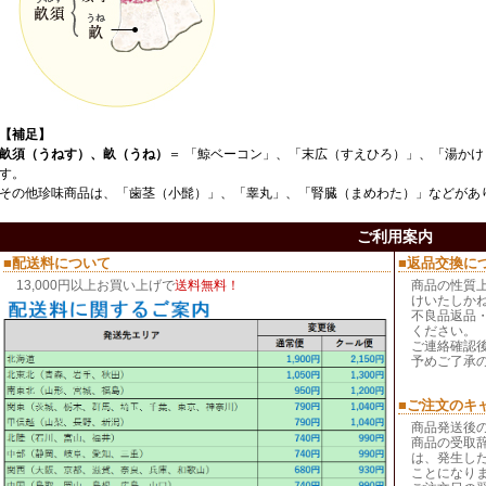
【補足】
畝須（うねす）、畝（うね）
＝ 「
鯨ベーコン
」、「
末広（すえひろ）
」、「
湯かけ
す。
その他珍味商品は、「
歯茎（小髭）
」、「
睾丸
」、「
腎臓（まめわた）
」などがあ
ご利用案内
■配送料について
■返品交換に
13,000円以上お買い上げで
送料無料！
商品の性質
けいたしか
不良品返品
ください。
ご連絡確認
予めご了承
■ご注文のキ
商品発送後
商品の受取
は、発生し
ことになり