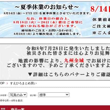
TOP
すえひろまとめ買い
表示切替：
並び順：
4件中1件～4件を表示
商品一覧