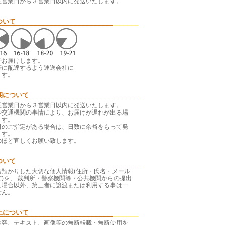
翌営業日から３営業日以内に発送いたします。
ついて
でお届けします。
帯に配達するよう運送会社に
ます。
期について
翌営業日から３営業日以内に発送いたします。
や交通機関の事情により、お届けが遅れが出る場
ます。
日のご指定がある場合は、日数に余裕をもって発
ます。
のほど宜しくお願い致します。
ついて
お預かりした大切な個人情報(住所・氏名・メール
)を、 裁判所・警察機関等・公共機関からの提出
た場合以外、第三者に譲渡または利用する事は一
せん。
止について
内容、テキスト、画像等の無断転載・無断使用を