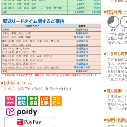
ご注文日の
■配送時間に
ヤマト運輸
ご指定時間
指示いたし
■引き渡し時
ご注文日の
なお、天候
合がござい
お届け希望
送しており
予めご了承
■お支払いについて
お支払いは以下の方法がご選択いただけます。
■個人情報に
お客様から
アドレスなど
要請があっ
切ございま
■無断転載禁
当サイトの