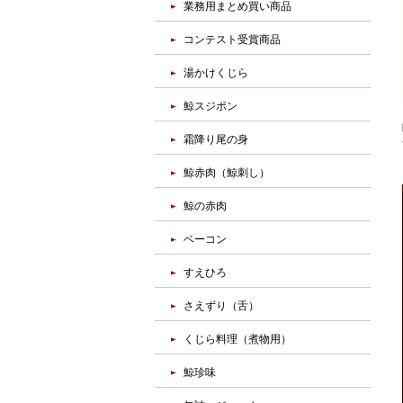
業務用まとめ買い商品
コンテスト受賞商品
湯かけくじら
鯨スジポン
霜降り尾の身
鯨赤肉（鯨刺し）
鯨の赤肉
ベーコン
すえひろ
さえずり（舌）
くじら料理（煮物用）
鯨珍味