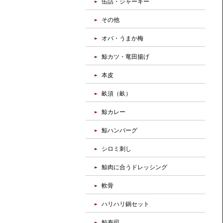
缶詰・ジャーキー
その他
オバ・うまか梅
鯨カツ・竜田揚げ
本皮
畝須（畝）
鯨カレー
鯨ハンバーグ
シロミ刺し
鯨肉に合うドレッシング
軟骨
ハリハリ鍋セット
鯨寿司