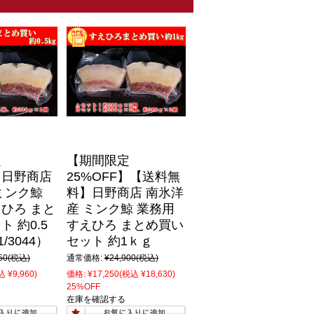
定
【期間限定
F】日野商店
25%OFF】【送料無
ミンク鯨
料】日野商店 南氷洋
ひろ まと
産 ミンク鯨 業務用
 約0.5
すえひろ まとめ買い
/3044）
セット 約1ｋｇ
50
(税込)
通常価格:
¥24,900
(税込)
 ¥9,960)
価格:
¥17,250
(税込 ¥18,630)
25%OFF
在庫を確認する