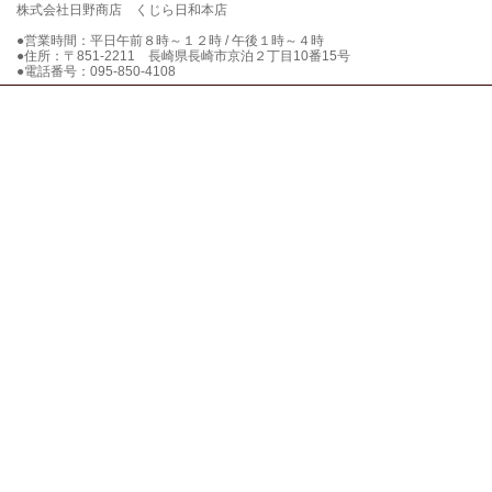
株式会社日野商店 くじら日和本店
●営業時間：平日午前８時～１２時 / 午後１時～４時
●住所：〒851-2211 長崎県長崎市京泊２丁目10番15号
●電話番号：095-850-4108