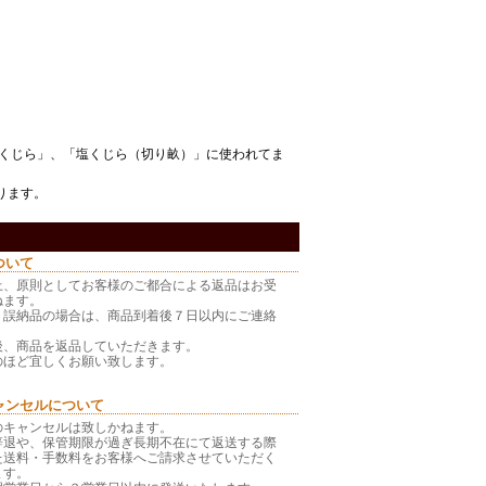
くじら
」、「
塩くじら（切り畝）
」に使われてま
ります。
ついて
上、原則としてお客様のご都合による返品はお受
ねます。
・誤納品の場合は、商品到着後７日以内にご連絡
後、商品を返品していただきます。
のほど宜しくお願い致します。
ャンセルについて
のキャンセルは致しかねます。
辞退や、保管期限が過ぎ長期不在にて返送する際
た送料・手数料をお客様へご請求させていただく
ます。