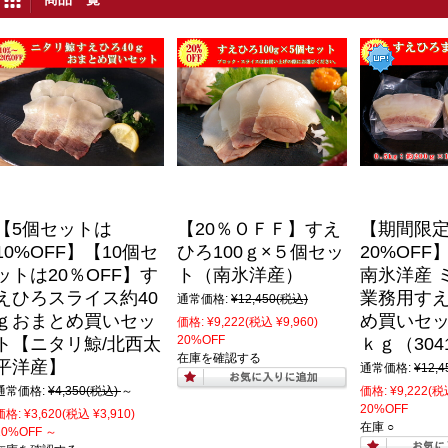
【5個セットは
【20％ＯＦＦ】すえ
【期間限
10%OFF】【10個セ
ひろ100ｇ×５個セッ
20%OF
ットは20％OFF】す
ト（南氷洋産）
南氷洋産 
えひろスライス約40
業務用すえ
通常価格:
¥12,450
(税込)
ｇおまとめ買いセッ
め買いセット
価格:
¥9,222
(税込 ¥9,960)
20%OFF
ト【ニタリ鯨/北西太
ｋｇ（3041
在庫を確認する
平洋産】
通常価格:
¥12,4
通常価格:
¥4,350
(税込)
～
価格:
¥9,222
(税込
20%OFF
価格:
¥3,620
(税込 ¥3,910)
在庫 ○
10%OFF
～