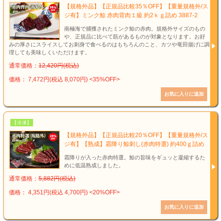
【規格外品】【正規品比較35％OFF】【重量規格外/ス
ジ有】ミンク鯨 赤肉背肉１級 約2ｋｇ詰め 3887-2
南極海で捕獲されたミンク鯨の赤肉。規格外サイズのもの
や、正規品に比べて筋があるものが対象となります。お好
みの厚さにスライスしてお刺身で食べるのはもちろんのこと、カツや竜田揚げに調
理しても美味しくいただけます。
通常価格：
12,420円(税込)
価格： 7,472円(税込 8,070円)
<35%OFF>
【冷凍】
【規格外品】【正規品比較20％OFF】【重量規格外/ス
ジ有】【熟成】霜降り鯨刺し(赤肉特選) 約400ｇ詰め
霜降りが入った赤肉特選。鯨の旨味をギュッと凝縮するた
めに低温熟成しました。
通常価格：
5,882円(税込)
価格： 4,351円(税込 4,700円)
<20%OFF>