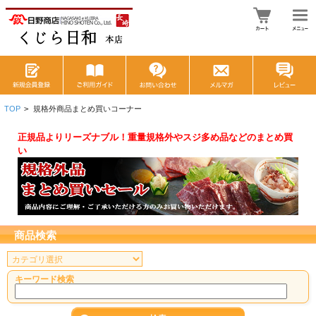
TOP
>
規格外商品まとめ買いコーナー
正規品よりリーズナブル！重量規格外やスジ多め品などのまとめ買
い
商品検索
キーワード検索