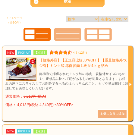
1 / 1ページ
（全10件）
NEW
PICK UP
【冷凍】
4.7 (12件)
【規格外品】【正規品比較30％OFF】【重量規格外/ス
ジ有】ミンク鯨 赤肉背肉１級 約1ｋｇ詰め
南極海で捕獲されたミンク鯨の赤肉。規格外サイズのもの
や、正規品に比べて筋があるものが対象となります。お好
みの厚さにスライスしてお刺身で食べるのはもちろんのこと、カツや竜田揚げに調
理しても美味しくいただけます。
通常価格：
6,210円(税込)
価格： 4,018円(税込 4,340円)
<30%OFF>
NEW
PICK UP
【冷凍】