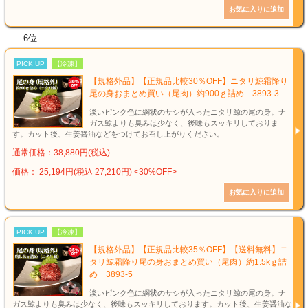
6位
PICK UP
【冷凍】
【規格外品】【正規品比較30％OFF】ニタリ鯨霜降り
尾の身おまとめ買い（尾肉）約900ｇ詰め 3893-3
淡いピンク色に網状のサシが入ったニタリ鯨の尾の身。ナ
ガス鯨よりも臭みは少なく、後味もスッキリしておりま
す。カット後、生姜醤油などをつけてお召し上がりください。
通常価格：
38,880円(税込)
価格： 25,194円(税込 27,210円)
<30%OFF>
PICK UP
【冷凍】
【規格外品】【正規品比較35％OFF】【送料無料】ニ
タリ鯨霜降り尾の身おまとめ買い（尾肉）約1.5kｇ詰
め 3893-5
淡いピンク色に網状のサシが入ったニタリ鯨の尾の身。ナ
ガス鯨よりも臭みは少なく、後味もスッキリしております。カット後、生姜醤油な