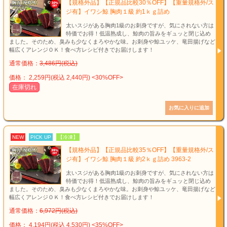
【規格外品】【正規品比較30％OFF】【重量規格外/ス
ジ有】イワシ鯨 胸肉１級 約1ｋｇ詰め
太いスジがある胸肉1級のお刺身ですが、気にされない方は
特価でお得！低温熟成し、鯨肉の旨みをギュッと閉じ込め
ました。そのため、臭みも少なくまろやかな味。お刺身や鯨ユッケ、竜田揚げなど
幅広くアレンジＯＫ！食べ方レシピ付きでお届けします！
通常価格：
3,486円(税込)
価格： 2,259円(税込 2,440円)
<30%OFF>
在庫切れ
NEW
PICK UP
【冷凍】
【規格外品】【正規品比較35％OFF】【重量規格外/ス
ジ有】イワシ鯨 胸肉１級 約2ｋｇ詰め 3963-2
太いスジがある胸肉1級のお刺身ですが、気にされない方は
特価でお得！低温熟成し、鯨肉の旨みをギュッと閉じ込め
ました。そのため、臭みも少なくまろやかな味。お刺身や鯨ユッケ、竜田揚げなど
幅広くアレンジＯＫ！食べ方レシピ付きでお届けします！
通常価格：
6,972円(税込)
価格： 4,194円(税込 4,530円)
<35%OFF>