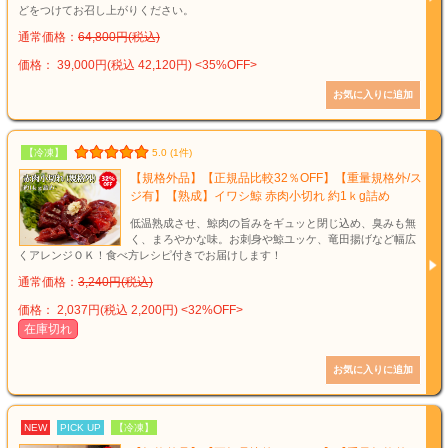
どをつけてお召し上がりください。
通常価格：
64,800円(税込)
価格： 39,000円(税込 42,120円)
<35%OFF>
【冷凍】
5.0 (1件)
【規格外品】【正規品比較32％OFF】【重量規格外/ス
ジ有】【熟成】イワシ鯨 赤肉小切れ 約1ｋg詰め
低温熟成させ、鯨肉の旨みをギュッと閉じ込め、臭みも無
く、まろやかな味。お刺身や鯨ユッケ、竜田揚げなど幅広
くアレンジＯＫ！食べ方レシピ付きでお届けします！
通常価格：
3,240円(税込)
価格： 2,037円(税込 2,200円)
<32%OFF>
在庫切れ
NEW
PICK UP
【冷凍】