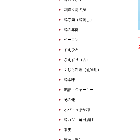
霜降り尾の身
鯨赤肉（鯨刺し）
鯨の赤肉
ベーコン
すえひろ
さえずり（舌）
くじら料理（煮物用）
鯨珍味
缶詰・ジャーキー
その他
オバ・うまか梅
鯨カツ・竜田揚げ
本皮
畝須（畝）