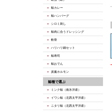
鯨カレー
鯨ハンバーグ
シロミ刺し
鯨肉に合うドレッシング
軟骨
ハリハリ鍋セット
鯨寿司
鯨おでん
炭薫ホルモン
鯨種で選ぶ
ミンク鯨（南氷洋産）
イワシ鯨（北西太平洋産）
ニタリ鯨（北西太平洋産）