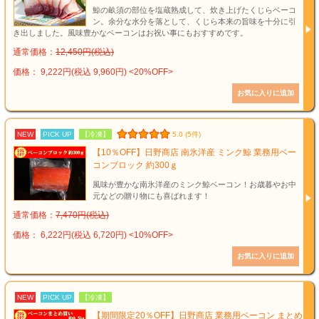
鯨の畝須の部位を塩蔵熟成して、炊き上げたくじらベーコ
ン。余分な水分を落として、くじら本来の旨味を十分に引
き出しました。風味豊かなベーコンはお祝い事にもおすすめです。
通常価格：
12,450円(税込)
価格： 9,222円(税込 9,960円)
<20%OFF>
NEW
PICK UP
【冷凍】
5.0 (5件)
【10％OFF】日野商店 南氷洋産 ミンク鯨 業務用ベー
コンブロック 約300ｇ
風味が豊かな南氷洋産のミンク鯨ベーコン！お歳暮やお中
元などの贈り物にも喜ばれます！
通常価格：
7,470円(税込)
価格： 6,222円(税込 6,720円)
<10%OFF>
NEW
PICK UP
【冷凍】
【期間限定20％OFF】日野商店 業務用ベーコン まとめ