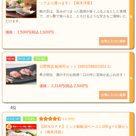
ックより選べます）【南氷洋産】
鯨の舌は、旨みがつまった脂身が多くぷるぷるとした食感
で、ポン酢で食べると、とろけるような甘さをご賞味いた
だけます。
価格： 1,500円(税込 1,620円)
NEW
PICK UP
【冷凍】
日野商店 鯨寿司セット (3903/3860/1002-2）
希少部位、鹿の子のお刺身！口の中に旨味があふれ出す！
価格： 2,314円(税込 2,500円)
4位
PICK UP
【冷凍】
4.6 (8件)
【20％ＯＦＦ】ミンク鯨畝須ベーコン100ｇ×５個セッ
ト（南氷洋産）