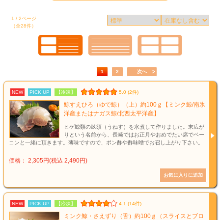
1 / 2ページ
（全28件）
1
2
次へ
NEW
PICK UP
【冷凍】
5.0 (2件)
鯨すえひろ（ゆで鯨）（上）約100ｇ【ミンク鯨/南氷
洋産またはナガス鯨/北西太平洋産】
ヒゲ鯨類の畝須（うねす）を水煮して作りました。末広が
りという名前から、長崎ではお正月やおめでたい席でベー
コンと一緒に頂きます。薄味ですので、ポン酢や酢味噌でお召し上がり下さい。
価格： 2,305円(税込 2,490円)
NEW
PICK UP
【冷凍】
4.1 (14件)
ミンク鯨・さえずり（舌）約100ｇ（スライスとブロ