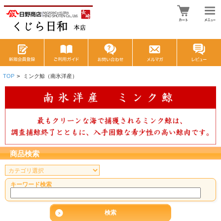
TOP
>
ミンク鯨（南氷洋産）
商品検索
キーワード検索