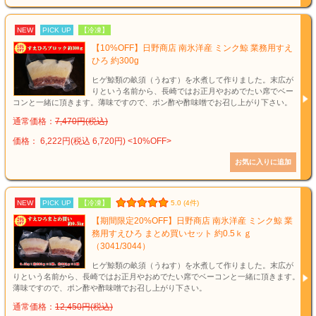
NEW
PICK UP
【冷凍】
【10%OFF】日野商店 南氷洋産 ミンク鯨 業務用すえ
ひろ 約300g
ヒゲ鯨類の畝須（うねす）を水煮して作りました。末広が
りという名前から、長崎ではお正月やおめでたい席でベー
コンと一緒に頂きます。薄味ですので、ポン酢や酢味噌でお召し上がり下さい。
通常価格：
7,470円(税込)
価格： 6,222円(税込 6,720円)
<10%OFF>
NEW
PICK UP
【冷凍】
5.0 (4件)
【期間限定20%OFF】日野商店 南氷洋産 ミンク鯨 業
務用すえひろ まとめ買いセット 約0.5ｋｇ
（3041/3044）
ヒゲ鯨類の畝須（うねす）を水煮して作りました。末広が
りという名前から、長崎ではお正月やおめでたい席でベーコンと一緒に頂きます。
薄味ですので、ポン酢や酢味噌でお召し上がり下さい。
通常価格：
12,450円(税込)