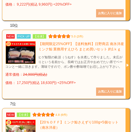
価格： 9,222円(税込 9,960円)
<20%OFF>
10位
NEW
PICK UP
【冷凍】
5.0 (2件)
【期間限定25%OFF】【送料無料】日野商店 南氷洋産
ミンク鯨 業務用すえひろ まとめ買いセット 約1ｋｇ
ヒゲ鯨類の畝須（うねす）を水煮して作りました。末広が
りという名前から、長崎ではお正月やおめでたい席でベー
コンと一緒に頂きます。薄味ですので、ポン酢や酢味噌でお召し上がり下さい。
通常価格：
24,900円(税込)
価格： 17,250円(税込 18,630円)
<25%OFF>
7位
NEW
【冷凍】
4.8 (6件)
【20％ＯＦＦ】ミンク鯨さえずり100g×5個セット
（南氷洋産）