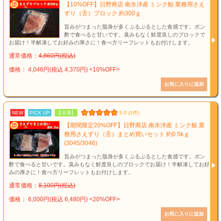
【10%OFF】日野商店 南氷洋産 ミンク鯨 業務用さえ
ずり（舌）ブロック 約300ｇ
旨みがつまった脂身が多くぷるぷるとした食感です。ポン
酢で食べると甘いです。臭みもなく鮮度良しのブロックで
お届け！半解凍してお好みの厚さに！食べ方リーフレットもお付けします。
通常価格：
4,860円(税込)
価格： 4,046円(税込 4,370円)
<10%OFF>
NEW
PICK UP
【冷凍】
5.0 (1件)
【期間限定20%OFF】日野商店 南氷洋産 ミンク鯨 業
務用さえずり（舌）まとめ買いセット 約0.5kｇ
(3045/3046)
旨みがつまった脂身が多くぷるぷるとした食感です。ポン
酢で食べると甘いです。臭みもなく鮮度良しのブロックでお届け！半解凍してお好
みの厚さに！食べ方リーフレットもお付けします。
通常価格：
8,100円(税込)
価格： 6,000円(税込 6,480円)
<20%OFF>