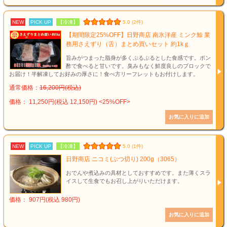
NEW
PICK UP
【冷凍】
5.0 (2件)
【期間限定25%OFF】日野商店 南氷洋産 ミンク鯨 業
務用さえずり（舌）まとめ買いセット 約1kｇ
旨みがつまった脂身が多くぷるぷるとした食感です。ポン
酢で食べると甘いです。臭みもなく鮮度良しのブロックで
お届け！半解凍してお好みの厚さに！食べ方リーフレットもお付けします。
通常価格：
16,200円(税込)
価格： 11,250円(税込 12,150円)
<25%OFF>
NEW
PICK UP
【冷凍】
5.0 (1件)
日野商店 ニコミ(ぶつ切り) 200g（3065）
おでんや煮込みの具材としておすすめです。また薄くスラ
イスして生食でもお召し上がりいただけます。
価格： 907円(税込 980円)