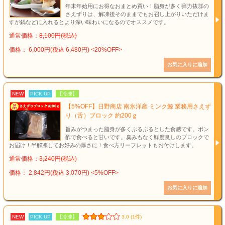
年末年始用にお得なおまとめ買い！脂身が多く弾力抜群の
さえずりは、解凍後そのままでもお召し上がりいただけま
すが鍋などに入れるとより深い味わいになるのでオススメです。
通常価格：
8,100円(税込)
価格： 6,000円(税込 6,480円)
<20%OFF>
NEW
PICK UP
【冷凍】
【5%OFF】日野商店 南氷洋産 ミンク鯨 業務用さえず
り（舌）ブロック 約200ｇ
旨みがつまった脂身が多くぷるぷるとした食感です。ポン
酢で食べると甘いです。臭みもなく鮮度良しのブロックで
お届け！半解凍してお好みの厚さに！食べ方リーフレットもお付けします。
通常価格：
3,240円(税込)
価格： 2,842円(税込 3,070円)
<5%OFF>
NEW
PICK UP
【冷凍】
3.0 (1件)