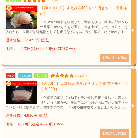
【冷凍】
5.0 (3件)
【20％ＯＦＦ】すえひろ100ｇ×５個セット（南氷洋
産）
ミンク鯨の畝須を水煮した、鯨すえひろ。畝須の部位から
一番柔らかいものを厳選し、炊き上げました。末広という
名前から、長崎では縁起物としてお正月などのおめでたい席でいただかれます。
通常価格：
12,450円(税込)
価格： 9,222円(税込 9,960円)
<20%OFF>
NEW
PICK UP
【冷凍】
5.0 (2件)
【5%OFF】日野商店 南氷洋産 ミンク鯨 業務用すえひ
ろ 約200g
ヒゲ鯨類の畝須（うねす）を水煮して作りました。末広が
りという名前から、長崎ではお正月やおめでたい席でベー
コンと一緒に頂きます。薄味ですので、ポン酢や酢味噌でお召し上がり下さい。
通常価格：
4,980円(税込)
価格： 4,370円(税込 4,720円)
<5%OFF>