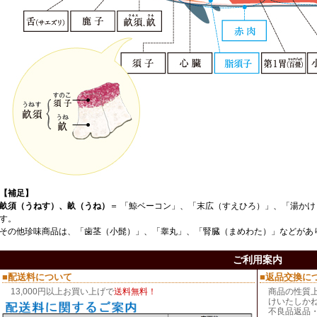
【補足】
畝須（うねす）、畝（うね）
＝ 「
鯨ベーコン
」、「
末広（すえひろ）
」、「
湯かけ
す。
その他珍味商品は、「
歯茎（小髭）
」、「
睾丸
」、「
腎臓（まめわた）
」などがあ
ご利用案内
■配送料について
■返品交換に
13,000円以上お買い上げで
送料無料！
商品の性質
けいたしか
不良品返品