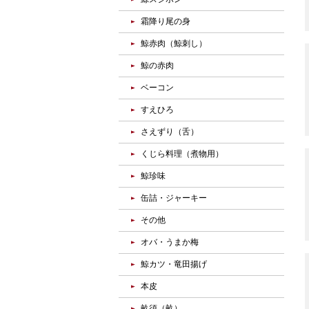
霜降り尾の身
鯨赤肉（鯨刺し）
鯨の赤肉
ベーコン
すえひろ
さえずり（舌）
くじら料理（煮物用）
鯨珍味
缶詰・ジャーキー
その他
オバ・うまか梅
鯨カツ・竜田揚げ
本皮
畝須（畝）