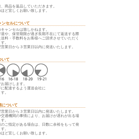
後、商品を返品していただきます。
のほど宜しくお願い致します。
ャンセルについて
のキャンセルは致しかねます。
辞退や、保管期限が過ぎ長期不在にて返送する際
た送料・手数料をお客様へご請求させていただく
ます。
翌営業日から３営業日以内に発送いたします。
ついて
でお届けします。
帯に配達するよう運送会社に
ます。
期について
翌営業日から３営業日以内に発送いたします。
や交通機関の事情により、お届けが遅れが出る場
ます。
日のご指定がある場合は、日数に余裕をもって発
ます。
のほど宜しくお願い致します。