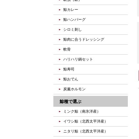
鯨カレー
鯨ハンバーグ
シロミ刺し
鯨肉に合うドレッシング
軟骨
ハリハリ鍋セット
鯨寿司
鯨おでん
炭薫ホルモン
鯨種で選ぶ
ミンク鯨（南氷洋産）
イワシ鯨（北西太平洋産）
ニタリ鯨（北西太平洋産）