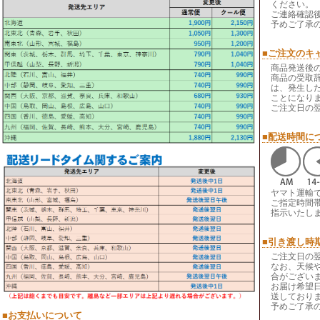
ください。
ご連絡確認
予めご了承
■ご注文のキ
商品発送後
商品の受取
は、発生し
ことになり
ご注文日の
■配送時間に
ヤマト運輸
ご指定時間
指示いたし
■引き渡し時
ご注文日の
なお、天候
合がござい
お届け希望
送しており
予めご了承
■お支払いについて