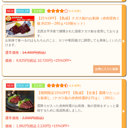
NEW
PICK UP
【冷凍】
4.0 (5件)
【25％OFF】【熟成】ナガス鯨のお刺身（赤肉背肉１
級 約230～280ｇ×10個セット）
北西太平洋産で捕獲された国産ナガス鯨を使用しておりま
す。
お刺身で食べるのはもちろんのこと、カツや竜田揚げに調理しても美味しくいただ
けます。
通常価格：
14,400円(税込)
価格： 9,925円(税込 10,720円)
<25%OFF>
NEW
PICK UP
【冷凍】
4.6 (8件)
【期間限定15%OFF】【熟成】【生食】霜降りたっぷ
り鯨刺し（ナガス鯨の赤肉特選約170ｇ）（3911）
霜降りが入った赤肉特選のお刺身。鯨の旨味をギュッと凝
縮するために低温熟成しました。
通常価格：
2,500円(税込)
価格： 1,962円(税込 2,120円)
<15%OFF>