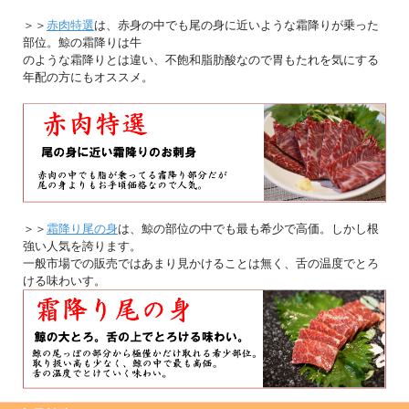
＞＞
赤肉特選
は、赤身の中でも尾の身に近いような霜降りが乗った
部位。鯨の霜降りは牛
のような霜降りとは違い、不飽和脂肪酸なので胃もたれを気にする
年配の方にもオススメ。
＞＞
霜降り尾の身
は、鯨の部位の中でも最も希少で高価。しかし根
強い人気を誇ります。
一般市場での販売ではあまり見かけることは無く、舌の温度でとろ
ける味わいす。