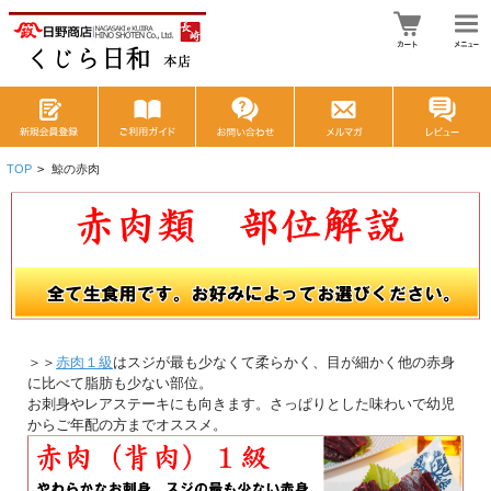
TOP
>
鯨の赤肉
＞＞
赤肉１級
はスジが最も少なくて柔らかく、目が細かく他の赤身
に比べて脂肪も少ない部位。
お刺身やレアステーキにも向きます。さっぱりとした味わいで幼児
からご年配の方までオススメ。