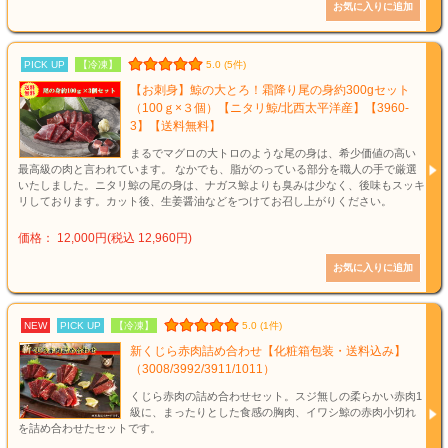
PICK UP
【冷凍】
5.0 (5件)
【お刺身】鯨の大とろ！霜降り尾の身約300gセット
（100ｇ×３個）【ニタリ鯨/北西太平洋産】【3960-
3】【送料無料】
まるでマグロの大トロのような尾の身は、希少価値の高い
最高級の肉と言われています。 なかでも、脂がのっている部分を職人の手で厳選
いたしました。ニタリ鯨の尾の身は、ナガス鯨よりも臭みは少なく、後味もスッキ
リしております。カット後、生姜醤油などをつけてお召し上がりください。
価格： 12,000円(税込 12,960円)
NEW
PICK UP
【冷凍】
5.0 (1件)
新くじら赤肉詰め合わせ【化粧箱包装・送料込み】
（3008/3992/3911/1011）
くじら赤肉の詰め合わせセット。スジ無しの柔らかい赤肉1
級に、まったりとした食感の胸肉、イワシ鯨の赤肉小切れ
を詰め合わせたセットです。