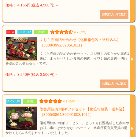
価格： 4,166円(税込 4,500円)
～
NEW
PICK UP
【冷凍】
4.7 (7件)
くじら赤肉詰め合わせ【化粧箱包装・送料込み】
（3008/3992/3905/1011）
くじら赤肉の詰め合わせセット。スジ無しの柔らかい赤肉1
級に、まったりとした食感の胸肉、イワシ鯨の赤肉小切れ
を詰め合わせたセットです。
価格： 3,240円(税込 3,500円)
～
PICK UP
【冷凍】
4.8 (6件)
贈答用鯨肉3種ギフトセット【化粧箱包装・送料込】
（3905/3864/3024/1003/1011）
贈答用鯨肉3種ギフトセット。じっくり低温熟成した赤肉や
お祝い事には欠かせないベーコン、水産庁長官賞受賞の湯
かけくじらの3点をセットにいたしました。