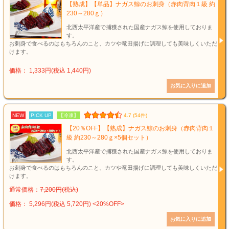
【熟成】【単品】ナガス鯨のお刺身（赤肉背肉１級 約
230～280ｇ）
北西太平洋産で捕獲された国産ナガス鯨を使用しておりま
す。
お刺身で食べるのはもちろんのこと、カツや竜田揚げに調理しても美味しくいただ
けます。
価格： 1,333円(税込 1,440円)
NEW
PICK UP
【冷凍】
4.7 (54件)
【20％OFF】【熟成】ナガス鯨のお刺身（赤肉背肉１
級 約230～280ｇ×5個セット）
北西太平洋産で捕獲された国産ナガス鯨を使用しておりま
す。
お刺身で食べるのはもちろんのこと、カツや竜田揚げに調理しても美味しくいただ
けます。
通常価格：
7,200円(税込)
価格： 5,296円(税込 5,720円)
<20%OFF>