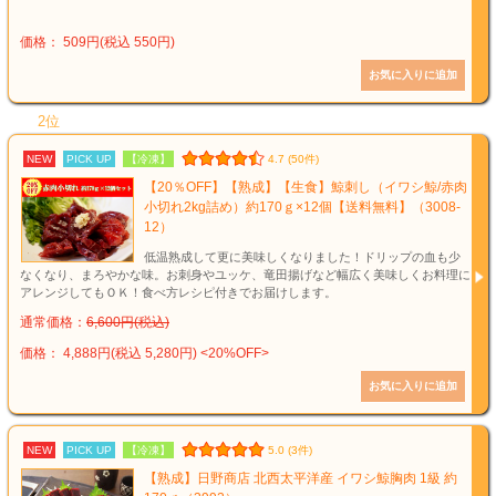
価格： 509円(税込 550円)
2位
NEW
PICK UP
【冷凍】
4.7 (50件)
【20％OFF】【熟成】【生食】鯨刺し（イワシ鯨/赤肉
小切れ2kg詰め）約170ｇ×12個【送料無料】（3008-
12）
低温熟成して更に美味しくなりました！ドリップの血も少
なくなり、まろやかな味。お刺身やユッケ、竜田揚げなど幅広く美味しくお料理に
アレンジしてもＯＫ！食べ方レシピ付きでお届けします。
通常価格：
6,600円(税込)
価格： 4,888円(税込 5,280円)
<20%OFF>
NEW
PICK UP
【冷凍】
5.0 (3件)
【熟成】日野商店 北西太平洋産 イワシ鯨胸肉 1級 約