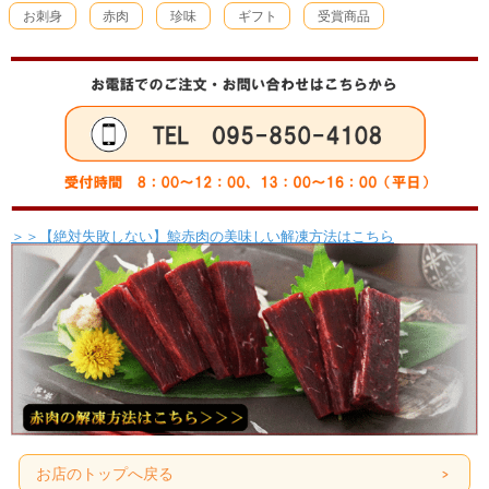
お刺身
赤肉
珍味
ギフト
受賞商品
＞＞【絶対失敗しない】鯨赤肉の美味しい解凍方法はこちら
お店のトップへ戻る