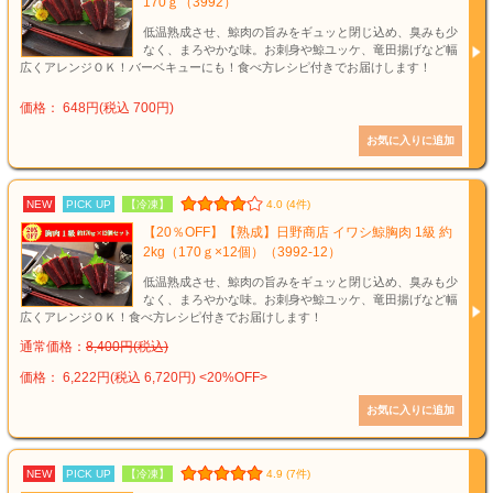
170ｇ（3992）
低温熟成させ、鯨肉の旨みをギュッと閉じ込め、臭みも少
なく、まろやかな味。お刺身や鯨ユッケ、竜田揚げなど幅
広くアレンジＯＫ！バーベキューにも！食べ方レシピ付きでお届けします！
価格： 648円(税込 700円)
NEW
PICK UP
【冷凍】
4.0 (4件)
【20％OFF】【熟成】日野商店 イワシ鯨胸肉 1級 約
2kg（170ｇ×12個）（3992-12）
低温熟成させ、鯨肉の旨みをギュッと閉じ込め、臭みも少
なく、まろやかな味。お刺身や鯨ユッケ、竜田揚げなど幅
広くアレンジＯＫ！食べ方レシピ付きでお届けします！
通常価格：
8,400円(税込)
価格： 6,222円(税込 6,720円)
<20%OFF>
NEW
PICK UP
【冷凍】
4.9 (7件)