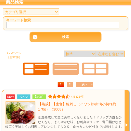
商品検索
キーワード検索
1 / 2ページ
（全32件）
1
2
次へ
NEW
PICK UP
【冷凍】
4.5 (23件)
【熟成】【生食】鯨刺し（イワシ鯨/赤肉小切れ約
170g）（3008）
低温熟成して更に美味しくなりました！ドリップの血も少
なくなり、まろやかな味。お刺身やユッケ、竜田揚げなど
幅広く美味しくお料理にアレンジしてもＯＫ！食べ方レシピ付きでお届けします。