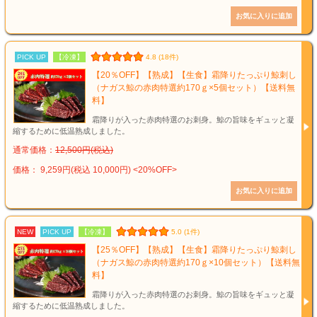
PICK UP
【冷凍】
4.8 (18件)
【20％OFF】【熟成】【生食】霜降りたっぷり鯨刺し
（ナガス鯨の赤肉特選約170ｇ×5個セット）【送料無
料】
霜降りが入った赤肉特選のお刺身。鯨の旨味をギュッと凝
縮するために低温熟成しました。
通常価格：
12,500円(税込)
価格： 9,259円(税込 10,000円)
<20%OFF>
NEW
PICK UP
【冷凍】
5.0 (1件)
【25％OFF】【熟成】【生食】霜降りたっぷり鯨刺し
（ナガス鯨の赤肉特選約170ｇ×10個セット）【送料無
料】
霜降りが入った赤肉特選のお刺身。鯨の旨味をギュッと凝
縮するために低温熟成しました。