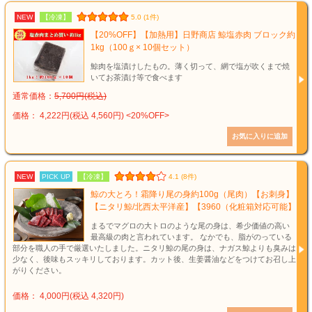
NEW
【冷凍】
5.0 (1件)
【20%OFF】【加熱用】日野商店 鯨塩赤肉 ブロック約
1kg（100ｇ× 10個セット）
鯨肉を塩漬けしたもの。薄く切って、網で塩が吹くまで焼
いてお茶漬け等で食べます
通常価格：
5,700円(税込)
価格： 4,222円(税込 4,560円)
<20%OFF>
NEW
PICK UP
【冷凍】
4.1 (8件)
鯨の大とろ！霜降り尾の身約100g（尾肉）【お刺身】
【ニタリ鯨/北西太平洋産】【3960（化粧箱対応可能】
まるでマグロの大トロのような尾の身は、希少価値の高い
最高級の肉と言われています。 なかでも、脂がのっている
部分を職人の手で厳選いたしました。ニタリ鯨の尾の身は、ナガス鯨よりも臭みは
少なく、後味もスッキリしております。カット後、生姜醤油などをつけてお召し上
がりください。
価格： 4,000円(税込 4,320円)