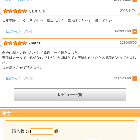
2025/11/04
えもさん様
大変美味しいクジラでした。臭みもなく、筋っぽくもなく、満足でした。
お店からのコメント
2025/11/05
2025/09/05
ty.surf様
自分の親への返礼品として発送させて頂きました。
普段はメールでの返信なのですが、今回はとても美味しかったとの電話が入ってきまし
た。
また購入させて頂きます。
お店からのコメント
2025/09/05
レビュー一覧
注文
▼【随時更新中】ユッケやステーキなど、レシピはコチラから
購入数：
個