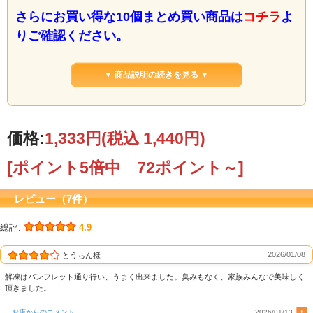
さらにお買い得な10個まとめ買い商品は
コチラ
よ
りご確認ください。
熟成！ナガス鯨の赤肉背肉１級！
▼ 商品説明の続きを見る ▼
北西太平洋産で捕獲された国産ナガス鯨を使用しております。
こちらは、約230～280ｇの単品です。
背肉は胸肉に比べて筋が少なく、上質な赤肉になります。
お好みの厚さにスライスしてお刺身で食べるのはもちろんのこと、カツや竜田揚
価格:
1,333円
(税込 1,440円)
げに調理しても美味しくいただけます。
[ポイント5倍中 72ポイント～]
レビュー（7件）
総評:
4.9
2026/01/08
とうちん様
解凍はパンフレット通り行い、うまく出来ました。臭みもなく、家族みんなで美味しく
頂きました。
お店からのコメント
2026/01/13