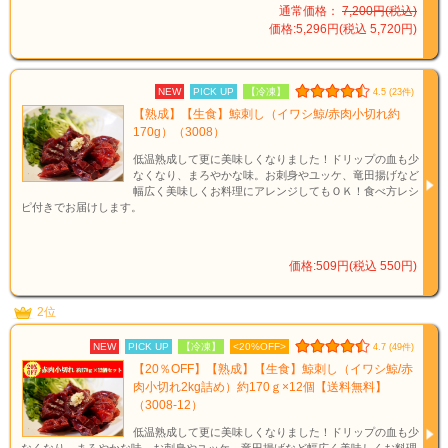
通常価格：
7,200円(税込)
価格:5,296円(税込 5,720円)
NEW
PICK UP
【冷凍】
4.5 (23件)
【熟成】【生食】鯨刺し（イワシ鯨/赤肉小切れ約
170g）（3008）
低温熟成して更に美味しくなりました！ドリップの血も少
なくなり、まろやかな味。お刺身やユッケ、竜田揚げなど
幅広く美味しくお料理にアレンジしてもＯＫ！食べ方レシ
ピ付きでお届けします。
価格:509円(税込 550円)
2位
NEW
PICK UP
【冷凍】
<20%OFF>
4.7 (49件)
【20％OFF】【熟成】【生食】鯨刺し（イワシ鯨/赤
肉小切れ2kg詰め）約170ｇ×12個【送料無料】
（3008-12）
低温熟成して更に美味しくなりました！ドリップの血も少