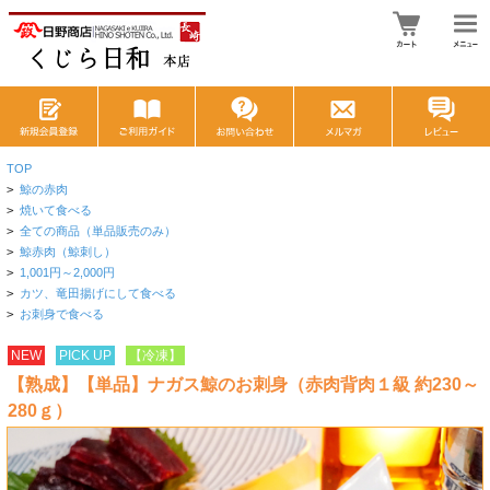
TOP
>
鯨の赤肉
>
焼いて食べる
>
全ての商品（単品販売のみ）
>
鯨赤肉（鯨刺し）
>
1,001円～2,000円
>
カツ、竜田揚げにして食べる
>
お刺身で食べる
NEW
PICK UP
【冷凍】
【熟成】【単品】ナガス鯨のお刺身（赤肉背肉１級 約230～
280ｇ）