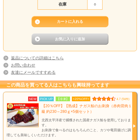
在庫
○
保存方法
-18℃以下で保存
賞味期限
冷凍で3ヶ月（開封後はお早めにお召し上がりください）
返品についての詳細はこちら
内容量
約230～280ｇ
原産地
北西太平洋産
お問い合わせ
原材料
ナガス鯨
友達にメールですすめる
《最も美味しく頂ける解凍方法》
赤肉を袋から出した後キッチンペーパーで包み、チルド室で24時間解
この商品を買ってる人はこちらも興味持ってます
凍します。
翌日、赤肉がしっとりしているのを確認した後、お好みの厚さにスラ
イスしてお召し上がり下さい。
解凍方法
NEW
PICK UP
【冷凍】
<20%OFF>
4.7 (54件)
《すぐに頂く場合の解凍方法》
【20％OFF】【熟成】ナガス鯨のお刺身（赤肉背肉１
真空パックのまま約２分間流水解凍後、袋から出し、冷蔵庫で約30分
級 約230～280ｇ×5個セット）
～1時間解凍します。
解凍後、お好みの厚さにスライスしてお召し上がり下さい。
北西太平洋産で捕獲された国産ナガス鯨を使用しておりま
す。
お召し上
生食の場合、生姜醤油などをつけてお召し上がり下さい。
お刺身で食べるのはもちろんのこと、カツや竜田揚げに調
がり方
その他ユッケや、カツなどに調理しても美味しくいただけます。
理しても美味しくいただけます。