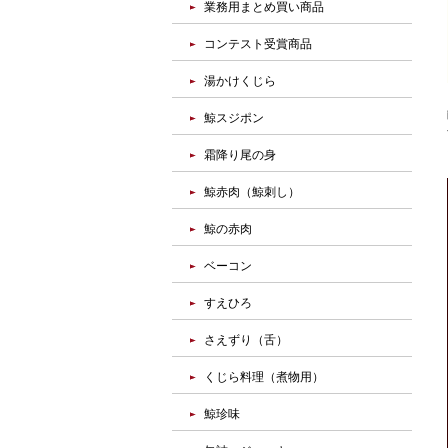
業務用まとめ買い商品
コンテスト受賞商品
湯かけくじら
鯨スジポン
霜降り尾の身
鯨赤肉（鯨刺し）
鯨の赤肉
ベーコン
すえひろ
さえずり（舌）
くじら料理（煮物用）
鯨珍味