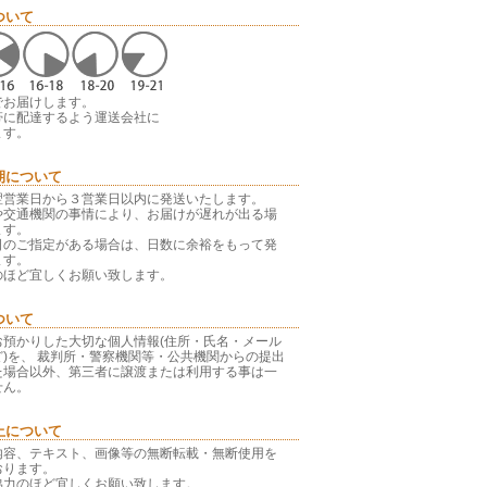
ついて
でお届けします。
帯に配達するよう運送会社に
ます。
期について
翌営業日から３営業日以内に発送いたします。
や交通機関の事情により、お届けが遅れが出る場
ます。
日のご指定がある場合は、日数に余裕をもって発
ます。
のほど宜しくお願い致します。
ついて
お預かりした大切な個人情報(住所・氏名・メール
)を、 裁判所・警察機関等・公共機関からの提出
た場合以外、第三者に譲渡または利用する事は一
せん。
止について
内容、テキスト、画像等の無断転載・無断使用を
おります。
協力のほど宜しくお願い致します。