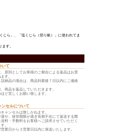
くじら
」、「
塩くじら（切り畝）
」に使われてま
ります。
ついて
上、原則としてお客様のご都合による返品はお受
ねます。
・誤納品の場合は、商品到着後７日以内にご連絡
後、商品を返品していただきます。
のほど宜しくお願い致します。
ャンセルについて
のキャンセルは致しかねます。
辞退や、保管期限が過ぎ長期不在にて返送する際
た送料・手数料をお客様へご請求させていただく
ます。
翌営業日から３営業日以内に発送いたします。