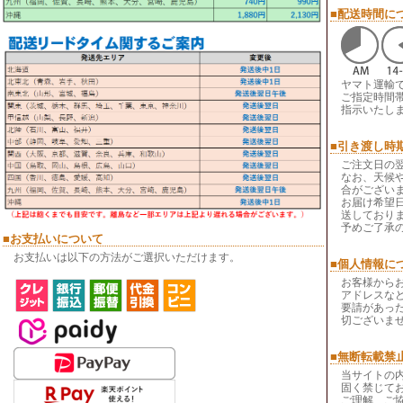
■配送時間に
ヤマト運輸
ご指定時間
指示いたし
■引き渡し時
ご注文日の
なお、天候
合がござい
お届け希望
送しており
予めご了承
■お支払いについて
お支払いは以下の方法がご選択いただけます。
■個人情報に
お客様から
アドレスなど
要請があっ
切ございま
■無断転載禁
当サイトの
固く禁じて
ご理解、ご