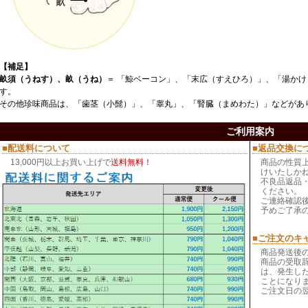
【補足】
畝須（うねす）、畝（うね）
＝ 「
鯨ベーコン
」、「
末広（すえひろ）
」、「
湯かけ
す。
その他珍味商品は、「
歯茎（小髭）
」、「
睾丸
」、「
腎臓（まめわた）
」などがあ
ご利用案内
■配送料について
■返品交換に
13,000円以上お買い上げで
送料無料！
商品の性質
けいたしか
不良品返品
ください。
ご連絡確認
予めご了承
■ご注文のキ
商品発送後
商品の受取
は、発生し
ことになり
ご注文日の