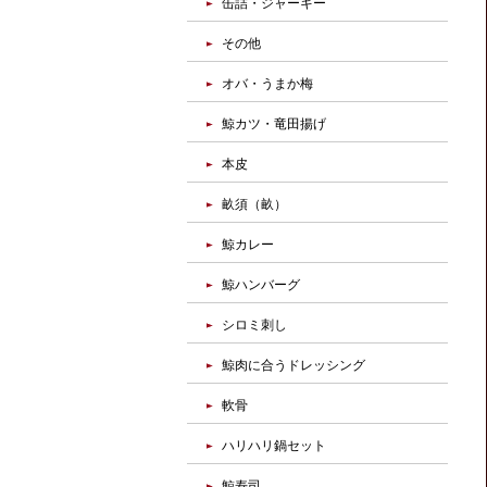
缶詰・ジャーキー
その他
オバ・うまか梅
鯨カツ・竜田揚げ
本皮
畝須（畝）
鯨カレー
鯨ハンバーグ
シロミ刺し
鯨肉に合うドレッシング
軟骨
ハリハリ鍋セット
鯨寿司