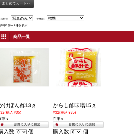
表示切替：
並び順：
2件中1件～2件を表示
商品一覧
かけぽん酢13ｇ
からし酢味噌15ｇ
¥32
(税込 ¥35)
¥32
(税込 ¥35)
在庫 ○
在庫 ○
購入数
個
購入数
個