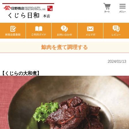
鯨肉を煮て調理する
2024/01/13
【くじらの大和煮】