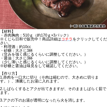
【材料】
・赤肉胸肉：510ｇ（約170ｇ×3パック）
※くじら日和で販売中！商品詳細は
コチラ
をクリックしてくだ
さい。
・料理酒：約10cc
・砂糖：大さじ3杯
（甘みを強く感じるくらいに調整してください。）
・醤油：大さじ3杯
（少し薄いと感じるくらいに調整してください。）
※砂糖と醤油は味見をして確認してください。
【作り方】
1.赤肉を一口大に切り（※肉は縮むので、大きめに切りま
す。）、沸騰したお湯に入れます。
2.しばらくするとアクが出てきますが、そのまましばらく茹で
ます。
3.アクの下のお湯が透明になったら火を消します。