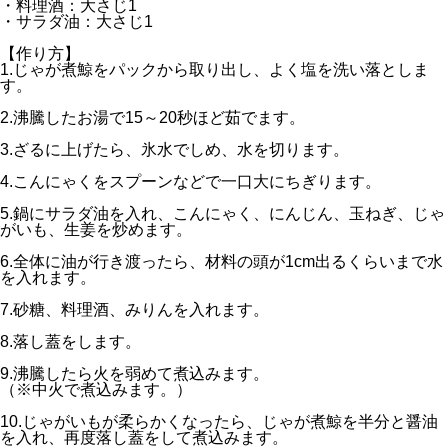
・料理酒：大さじ1
・サラダ油：大さじ1
【作り方】
1.じゃが煮鯨をパックから取り出し、よく塩を洗い落としま
す。
2.沸騰したお湯で15～20秒ほど茹でます。
3.ざるに上げたら、氷水でしめ、水を切ります。
4.こんにゃくをスプーンなどで一口大にちぎります。
5.鍋にサラダ油を入れ、こんにゃく、にんじん、玉ねぎ、じゃ
がいも、生姜を炒めます。
6.全体に油が行き渡ったら、材料の頭が1cm出るくらいまで水
を入れます。
7.砂糖、料理酒、みりんを入れます。
8.落し蓋をします。
9.沸騰したら火を弱めて煮込みます。
（※中火で煮込みます。）
10.じゃがいもが柔らかくなったら、じゃが煮鯨を半分と醤油
を入れ、再度落し蓋をして煮込みます。