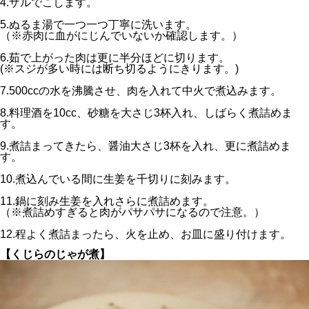
4.ザルでこします。
5.ぬるま湯で一つ一つ丁寧に洗います。
（※赤肉に血がにじんでいないか確認します。）
6.茹で上がった肉は更に半分ほどに切ります。
(※スジが多い時には断ち切るようにきります。)
7.500ccの水を沸騰させ、肉を入れて中火で煮込みます。
8.料理酒を10cc、砂糖を大さじ3杯入れ、しばらく煮詰めま
す。
9.煮詰まってきたら、醤油大さじ3杯を入れ、更に煮詰めま
す。
10.煮込んでいる間に生姜を千切りに刻みます。
11.鍋に刻み生姜を入れさらに煮詰めます。
（※煮詰めすぎると肉がパサパサになるので注意。）
12.程よく煮詰まったら、火を止め、お皿に盛り付けます。
【くじらのじゃが煮】