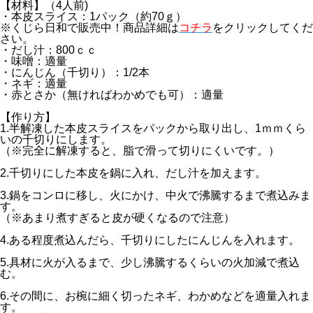
【材料】（4人前)
・本皮スライス：1パック（約70ｇ）
※くじら日和で販売中！商品詳細は
コチラ
をクリックしてくだ
さい。
・だし汁：800ｃｃ
・味噌：適量
・にんじん（千切り）：1/2本
・ネギ：適量
・赤とさか（無ければわかめでも可）：適量
【作り方】
1.半解凍した本皮スライスをパックから取り出し、1ｍｍくら
いの千切りにします。
（※完全に解凍すると、脂で滑って切りにくいです。）
2.千切りにした本皮を鍋に入れ、だし汁を加えます。
3.鍋をコンロに移し、火にかけ、中火で沸騰するまで煮込みま
す。
（※あまり煮すぎると皮が硬くなるので注意）
4.ある程度煮込んだら、千切りにしたにんじんを入れます。
5.具材に火が入るまで、少し沸騰するくらいの火加減で煮込
む。
6.その間に、お椀に細く切ったネギ、わかめなどを適量入れま
す。