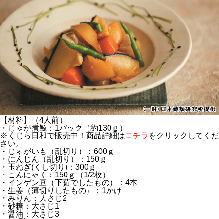
【材料】（4人前）
・じゃが煮鯨：1パック（約130ｇ）
※くじら日和で販売中！商品詳細は
コチラ
をクリックしてくだ
さい。
・じゃがいも（乱切り）：600ｇ
・にんじん（乱切り）：150ｇ
・玉ねぎ(くし切り)：300ｇ
・こんにゃく：150ｇ（1/2枚）
・インゲン豆（下茹でしたもの）：4本
・生姜（薄切りしたもの）：1かけ
・みりん：大さじ2
・砂糖：大さじ1
・醤油：大さじ3