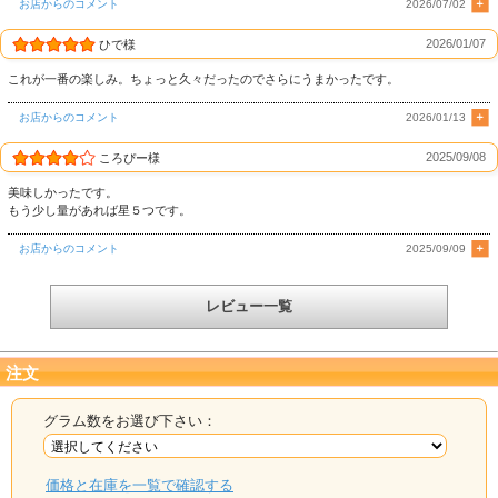
お店からのコメント
2026/07/02
2026/01/07
ひで様
▽くじら日和スタッフオススメの食べ方▽
これが一番の楽しみ。ちょっと久々だったのでさらにうまかったです。
1. ハリハリ鍋や煮込み料理などに入れると鯨の旨味が広がり、より深い味わいの
お店からのコメント
2026/01/13
出汁になります。
お刺身とまた違った楽しみ方でお召し上がりいただけます。
2025/09/08
ころぴー様
美味しかったです。
もう少し量があれば星５つです。
お店からのコメント
2025/09/09
レビュー一覧
注文
グラム数をお選び下さい：
2. 脂がのった本皮に、あっさりとした味わいの赤肉を重ねると、より美味しくお
価格と在庫を一覧で確認する
召し上がり頂けます。