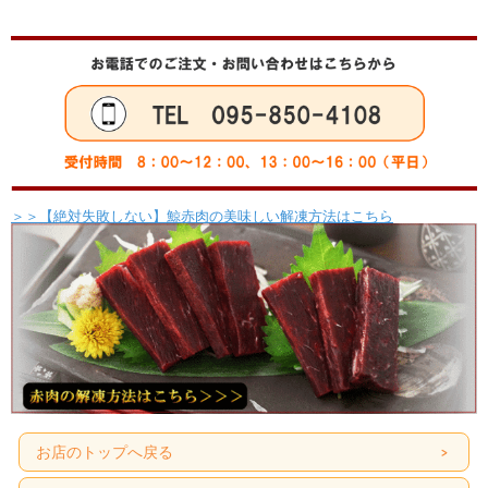
＞＞【絶対失敗しない】鯨赤肉の美味しい解凍方法はこちら
保存方法
-18℃以下で保存
賞味期限
冷凍で3ヶ月（開封後はお早めにお召し上がりください）
内容量
お買い上げの際にお選び下さい
原産地
南氷洋産
原材料
ミンク鯨
ブロックは、自然解凍後お好みの厚さにスライスしてお召し上がり下さ
い。
お召し上
スライスは、自然解凍後そのままお召し上がりください。
がり方
かけポン酢等を付けてお召し上がり下さい。
各商品の切り方、扱い方、調理例などの”鯨の美味しい食べ方”リーフレ
ットを同梱しますので、初めての方でも安心です。
お店のトップへ戻る