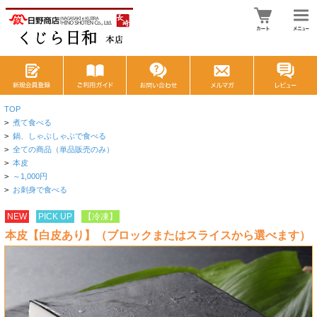
TOP
>
煮て食べる
>
鍋、しゃぶしゃぶで食べる
>
全ての商品（単品販売のみ）
>
本皮
>
～1,000円
>
お刺身で食べる
NEW
PICK UP
【冷凍】
本皮【白皮あり】（ブロックまたはスライスから選べます）