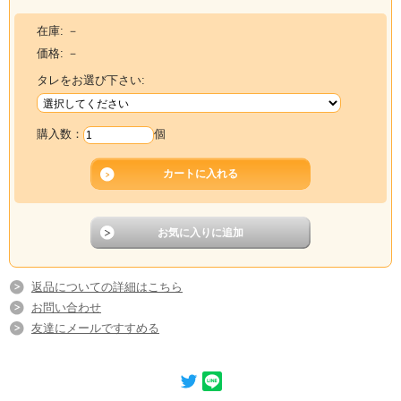
本皮の上質な脂と赤肉が合わさることで、まるで尾の身のような味わいになりま
す。
在庫:
－
ネギを散らしたり、大葉を巻いて食べるのもオススメです！
価格:
－
タレをお選び下さい:
購入数：
個
返品についての詳細はこちら
お問い合わせ
友達にメールですすめる
▼
本皮と相性抜群の赤肉背肉はコチラ
▼