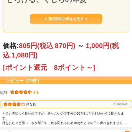
職人の目利きによって、背中の皮の部位から柔らかいものを厳選しました。
★厚い本皮の場合、表皮の反対側が荒い繊維質になっている場合がございます。
▼ 商品説明の続きを見る ▼
その部分は切り落として、熱湯に２～３回程くぐらせ油を抜いて、酢味噌などと
和えると美味しくお召し上がり頂けます。
価格:
805円
(税込 870円)
～
1,000円
(税
込 1,080円)
[ポイント還元 8ポイント～]
レビュー（28件）
総評:
4.6
2026/07/01
ひな様
とても美味しく良いのですが、脂っこいので半分の50を2つだと頼みやすく助かりま
す。
原料事情により、写真の通り
皮部分が白いものも含まれます
が、
日をまたぐと脂っこさが際立ち、色も変わるため100gだとその日に食べきれません…
味や風味に変わりはございません。予めご了承頂きますようお願い致します。