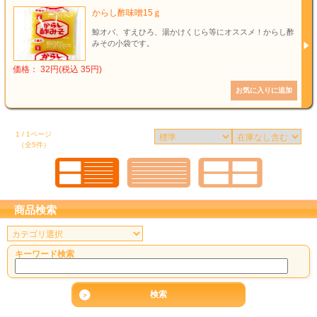
からし酢味噌15ｇ
鯨オバ、すえひろ、湯かけくじら等にオススメ！からし酢
みその小袋です。
価格： 32円(税込 35円)
1 / 1ページ
（全5件）
商品検索
キーワード検索