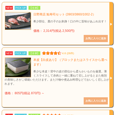
NEW
PICK UP
【冷凍】
日野商店 鯨寿司セット (3903/3860/1002-2）
希少部位、鹿の子のお刺身！口の中に旨味があふれ出す！
価格： 2,314円(税込 2,500円)
NEW
PICK UP
【冷凍】
4.6 (28件)
本皮【白皮あり】（ブロックまたはスライスから選べ
ます）
希少な本皮！背中の皮の部位から柔らかいものを厳選。薄
くスライスして赤肉と一緒に重ねて召し上がるとまた格別
の美味しさがご堪能いただけます。また汁物や煮込み料理などでおいしく召し上が
れます。
価格： 805円(税込 870円)
～