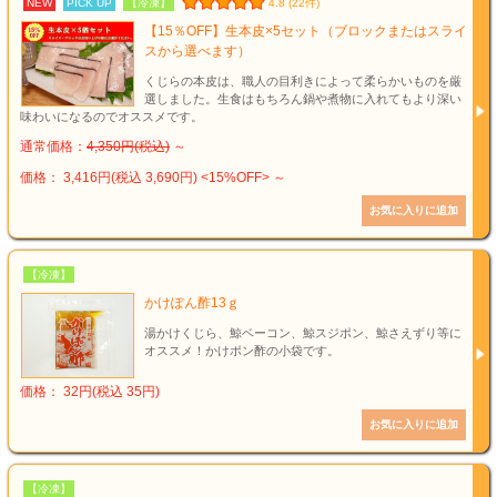
NEW
PICK UP
【冷凍】
4.8 (22件)
【15％OFF】生本皮×5セット（ブロックまたはスライ
スから選べます）
くじらの本皮は、職人の目利きによって柔らかいものを厳
選しました。生食はもちろん鍋や煮物に入れてもより深い
味わいになるのでオススメです。
通常価格：
4,350円(税込)
～
価格： 3,416円(税込 3,690円)
<15%OFF>
～
【冷凍】
かけぽん酢13ｇ
湯かけくじら、鯨ベーコン、鯨スジポン、鯨さえずり等に
オススメ！かけポン酢の小袋です。
価格： 32円(税込 35円)
【冷凍】