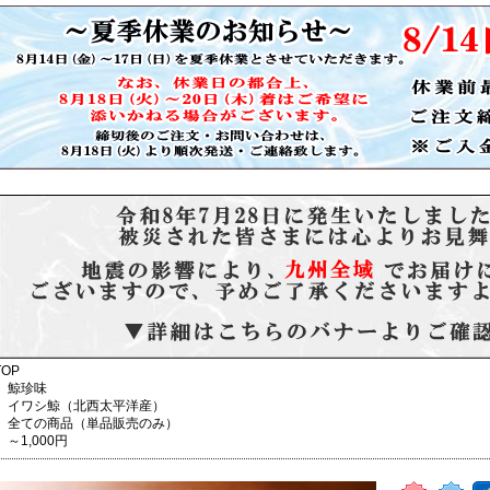
TOP
鯨珍味
イワシ鯨（北西太平洋産）
全ての商品（単品販売のみ）
～1,000円