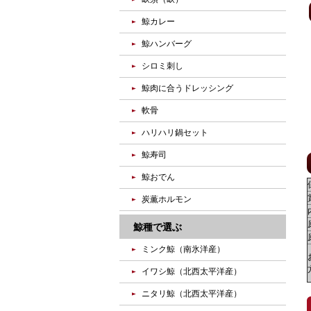
鯨カレー
鯨ハンバーグ
シロミ刺し
鯨肉に合うドレッシング
軟骨
ハリハリ鍋セット
鯨寿司
鯨おでん
炭薫ホルモン
鯨種で選ぶ
ミンク鯨（南氷洋産）
イワシ鯨（北西太平洋産）
ニタリ鯨（北西太平洋産）