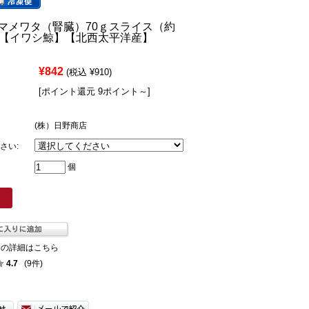
マメワタ（腎臓）70ｇスライス（約
）【イワシ鯨】【北西太平洋産】
¥842
(税込 ¥910)
[ポイント還元 9ポイント～]
(株）日野商店
さい:
個
ての詳細はこちら
4.7
(9件)