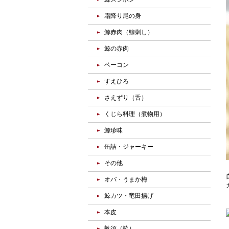
霜降り尾の身
鯨赤肉（鯨刺し）
鯨の赤肉
ベーコン
すえひろ
さえずり（舌）
くじら料理（煮物用）
鯨珍味
缶詰・ジャーキー
その他
オバ・うまか梅
鯨カツ・竜田揚げ
本皮
畝須（畝）