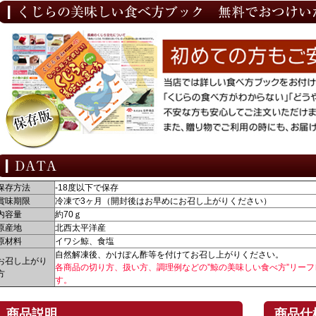
保存方法
-18度以下で保存
賞味期限
冷凍で3ヶ月（開封後はお早めにお召し上がりください）
内容量
約70ｇ
原産地
北西太平洋産
原材料
イワシ鯨、食塩
自然解凍後、かけぽん酢等を付けてお召し上がりください。
お召し上がり
各商品の切り方、扱い方、調理例などの”鯨の美味しい食べ方”リー
方
す。
商品説明
商品仕