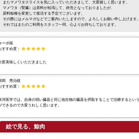
またマメワタスライスを気に入っていただきまして、大変嬉しく思います。
マメワタ（腎臓）は原料が枯渇して、終売となっておりましたが、
原料鯨種を変更して復活する予定でございます。
その際にはメルマガなどでご案内いたしますので、よろしくお願い申し上げます
それではまたのご利用をスタッフ一同、心よりお待ちしております。
ターボ様
おすすめ度：
大変美味しくいただきました
師岡 秀治様
おすすめ度：
東洋医学では、自身の弱い臓器と同じ他生物の臓器を摂取することで治療するとい
ができるので大変うれしく思います。
絵で見る、鯨肉