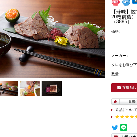
【珍味】鯨
20枚前後
（3885）
価格:
メーカー：
タレをお選び下
数量:
返品につい