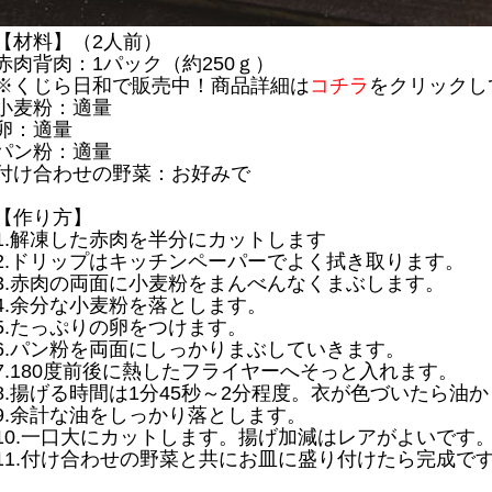
【材料】（2人前）
赤肉背肉：1パック（約250ｇ）
※くじら日和で販売中！商品詳細は
コチラ
をクリックし
小麦粉：適量
卵：適量
パン粉：適量
付け合わせの野菜：お好みで
【作り方】
1.解凍した赤肉を半分にカットします
2.ドリップはキッチンペーパーでよく拭き取ります。
3.赤肉の両面に小麦粉をまんべんなくまぶします。
4.余分な小麦粉を落とします。
5.たっぷりの卵をつけます。
6.パン粉を両面にしっかりまぶしていきます。
7.180度前後に熱したフライヤーへそっと入れます。
8.揚げる時間は1分45秒～2分程度。衣が色づいたら油
9.余計な油をしっかり落とします。
10.一口大にカットします。揚げ加減はレアがよいです
11.付け合わせの野菜と共にお皿に盛り付けたら完成で