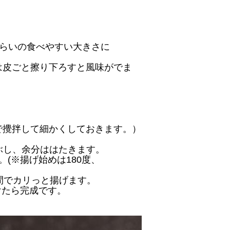
)くらいの食べやすい大きさに
は皮ごと擦り下ろすと風味がでま
。
で攪拌して細かくしておきます。）
ぶし、余分ははたきます。
。(※揚げ始めは180度、
時間でカリっと揚げます。
けたら完成です。