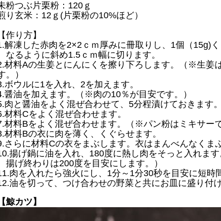
未粉つぶ片栗粉：120ｇ
煎り玄米：12ｇ(片栗粉の10%ほど）
【作り方】
1.解凍した赤肉を2×2ｃｍ厚みに冊取りし、1個（15g
なるように斜め1.5ｃｍ幅に切ります。
2.材料Aの生姜とにんにくを擦り下ろします。（※生姜
す。）
3.ボウルに1を入れ、2を加えます。
4.醤油を加えます。（※肉の10％が目安です。）
5.肉と醤油をよく混ぜ合わせて、5分程漬けておきます
6.材料Cをよく混ぜ合わせます。
7.材料Bをよく混ぜ合わせます。（※パン粉はミキサー
8.材料Bの衣に肉を薄く、くぐらせます。
9.さらに材料Cの衣をまぶします。衣はまんべんなくま
10.揚げ鍋に油を入れ、180度に熱し肉をそっと入れます
揚げ終わりは200度を目安にします。）
11.肉を入れたら強火にし、1分～1分30秒を目安に短
12.油を切って、つけ合わせの野菜と共にお皿に盛り付
【鯨カツ】