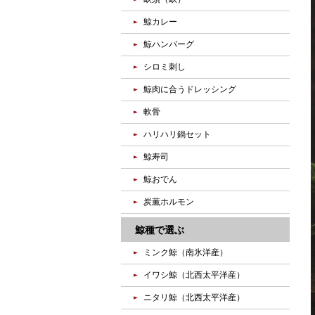
鯨カレー
鯨ハンバーグ
シロミ刺し
鯨肉に合うドレッシング
軟骨
ハリハリ鍋セット
鯨寿司
鯨おでん
炭薫ホルモン
鯨種で選ぶ
ミンク鯨（南氷洋産）
イワシ鯨（北西太平洋産）
ニタリ鯨（北西太平洋産）