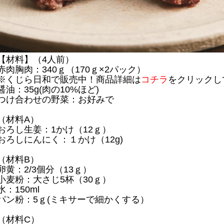
【材料】（4人前）
赤肉胸肉：340ｇ（170ｇ×2パック）
※くじら日和で販売中！商品詳細は
コチラ
をクリックし
醤油：35g(肉の10%ほど)
つけ合わせの野菜：お好みで
（材料A）
おろし生姜：1かけ（12ｇ）
おろしにんにく：１かけ（12g)
（材料B）
卵黄：2/3個分（13ｇ）
小麦粉：大さじ5杯（30ｇ）
水：150ml
パン粉：5ｇ(ミキサーで細かくする）
（材料C）