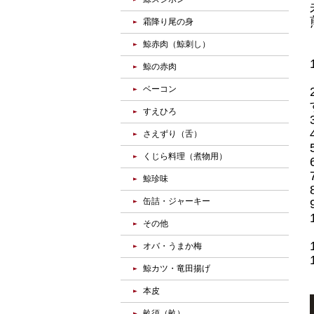
霜降り尾の身
鯨赤肉（鯨刺し）
鯨の赤肉
ベーコン
すえひろ
さえずり（舌）
くじら料理（煮物用）
鯨珍味
缶詰・ジャーキー
その他
オバ・うまか梅
鯨カツ・竜田揚げ
本皮
畝須（畝）