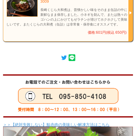
3009
長崎くじら大和煮は、昔懐かしい味をそのまま缶詰の中に
新鮮なまま保存しました。小ネギを刻んで、または熱々の
ゴハンの上にかけてもゼラチンが溶けてホクホクして美味
しいです。またくじらの大和煮（缶詰）は非常食・保存食にオススメです。
価格:601円(税込 650円)
保存方法
直射日光を避け、常温で保存してください。
賞味期限
缶詰の底部分に記載
内容量
約120ｇ×３缶
ひげ鯨、砂糖、しょうゆ、澱粉、しょうが、香辛料、寒天（原材料の
原材料
一部に小麦粉を含む）
お召し上
電子レンジで温める際は、他の耐熱容器に移してラップをかけ、500
がり方
Ｗで約２分温めてください。
＞＞【絶対失敗しない】鯨赤肉の美味しい解凍方法はこちら