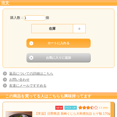
注文
【※ご注意】
缶詰商品は
常温便
での配送となりますが、
冷凍商品と一緒にご購入の場合は冷凍
便
にてお届けいたします。
購入数：
個
在庫
○
返品についての詳細はこちら
お問い合わせ
友達にメールですすめる
この商品を買ってる人はこちらも興味持ってます
NEW
PICK UP
3.5 (6件)
【常温】日野商店 長崎くじら大和煮缶詰 ヒゲ鯨 170g