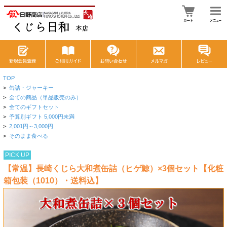
TOP
>
缶詰・ジャーキー
>
全ての商品（単品販売のみ）
>
全てのギフトセット
>
予算別ギフト 5,000円未満
>
2,001円～3,000円
>
そのまま食べる
PICK UP
【常温】長崎くじら大和煮缶詰（ヒゲ鯨）×3個セット【化粧
箱包装（1010）・送料込】