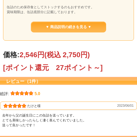
缶詰のため保存食としてストックするのもおすすめです。
賞味期限は、缶詰底部分に記載しております。
また、こちらの商品は
化粧箱包装
にてお届けいたします。
お買い物の際に、
簡易包装をご希望のお客様は保冷袋に入れてお届けいたしま
▼ 商品説明の続きを見る ▼
す
。
価格:
2,546円
(税込 2,750円)
[ポイント還元 27ポイント～]
レビュー（1件）
総評:
5.0
2023/06/01
たけと様
去年から父の誕生日にこの缶詰を送っています。
とても美味しかったらしく凄く喜んでくれていました。
送って良かったです！