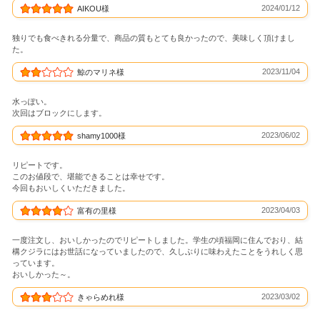
2024/01/12
AIKOU様
独りでも食べきれる分量で、商品の質もとても良かったので、美味しく頂けまし
た。
2023/11/04
鯨のマリネ様
水っぽい。
次回はブロックにします。
2023/06/02
shamy1000様
リピートです。
このお値段で、堪能できることは幸せです。
今回もおいしくいただきました。
2023/04/03
富有の里様
一度注文し、おいしかったのでリピートしました。学生の頃福岡に住んでおり、結
構クジラにはお世話になっていましたので、久しぶりに味わえたことをうれしく思
っています。
おいしかった～。
2023/03/02
きゃらめれ様