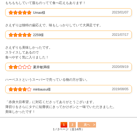
もちもちしていて脂ものってて食べ応えもあります！
2023/01/07
Umao様
さえずりは独特の歯応えで、味もしっかりしていて大満足です。
2021/07/17
2259様
さえずりも美味しかったです。
スライスしてあるので
食べやすく気に入りました！
2020/09/19
夏井敏満様
ハーベストというスーパーで売っている物の方が旨い。
2019/08/05
minbausu様
「赤身大目希望」に対応くださってありがとうございます。
薄切りをさらにタテに短冊状にきってかけポンと一味でいただきました。
美味しかったです！
1
2
次へ
1 / 2ページ（全14件）