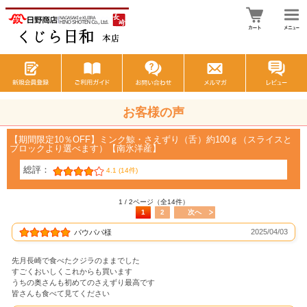
お客様の声
【期間限定10％OFF】ミンク鯨・さえずり（舌）約100ｇ（スライスと
ブロックより選べます）【南氷洋産】
総評：
4.1 (14件)
1 / 2ページ（全14件）
1
2
次へ
2025/04/03
パウパパ様
先月長崎で食べたクジラのままでした
すごくおいしくこれからも買います
うちの奥さんも初めてのさえずり最高です
皆さんも食べて見てください