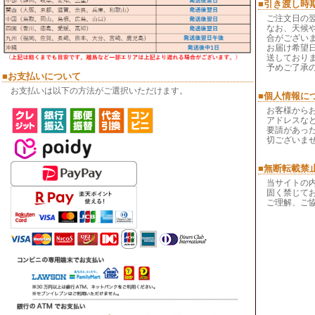
■引き渡し時
ご注文日の
なお、天候
合がござい
お届け希望
送しており
予めご了承
■お支払いについて
お支払いは以下の方法がご選択いただけます。
■個人情報に
お客様から
アドレスなど
要請があっ
切ございま
■無断転載禁
当サイトの
固く禁じて
ご理解、ご