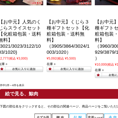
【お中元】人気のく
【お中元】くじら３
【お中元
じらスライスセット
種ギフトセット【化
種ギフト
【化粧箱包装・送料
粧箱包装・送料無
粧箱包装
無料】
料】
料】
(3021/3023/3122/10
（3905/3864/3024/1
（3960/300
03/1020)
003/1020）
929/3879/
）
¥2,777
(税込 ¥3,000)
¥5,092
(税込 ¥5,500)
在庫 ○
在庫 ○
¥10,000
(税込 ¥1
在庫 ○
4件中1件～4件を表示
絵で見る、鯨肉
下図の部位名をクリックすると、その部位の関連ページ、商品ページをご覧いただ