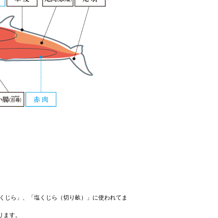
くじら
」、「
塩くじら（切り畝）
」に使われてま
ります。