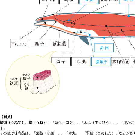
【補足】
畝須（うねす）、畝（うね）
＝ 「
鯨ベーコン
」、「
末広（すえひろ）
」、「
湯かけ
す。
その他珍味商品は、「
歯茎（小髭）
」、「
睾丸
」、「
腎臓（まめわた）
」などがあ