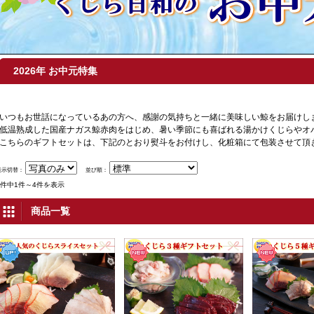
2026年 お中元特集
いつもお世話になっているあの方へ、感謝の気持ちと一緒に美味しい鯨をお届けし
低温熟成した国産ナガス鯨赤肉をはじめ、暑い季節にも喜ばれる湯かけくじらやオ
こちらのギフトセットは、下記のとおり熨斗をお付けし、化粧箱にて包装させて頂
表示切替：
並び順：
4件中1件～4件を表示
商品一覧