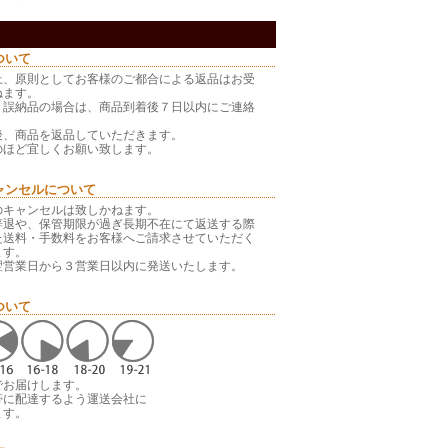
ついて
上、原則としてお客様のご都合による返品はお受
ねます。
・誤納品の場合は、商品到着後７日以内にご連絡
後、商品を返品していただきます。
のほど宜しくお願い致します。
ャンセルについて
のキャンセルは致しかねます。
辞退や、保管期限が過ぎ長期不在にて返送する際
た送料・手数料をお客様へご請求させていただく
ます。
翌営業日から３営業日以内に発送いたします。
ついて
でお届けします。
帯に配達するよう運送会社に
ます。