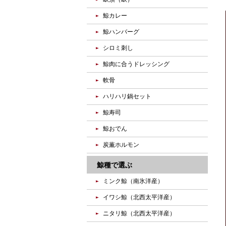
鯨カレー
鯨ハンバーグ
シロミ刺し
鯨肉に合うドレッシング
軟骨
ハリハリ鍋セット
鯨寿司
鯨おでん
炭薫ホルモン
鯨種で選ぶ
ミンク鯨（南氷洋産）
イワシ鯨（北西太平洋産）
ニタリ鯨（北西太平洋産）