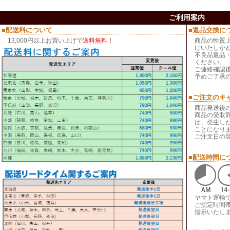
ご利用案内
■配送料について
■返品交換に
13,000円以上お買い上げで
送料無料！
商品の性質
けいたしか
不良品返品
ください。
ご連絡確認
予めご了承
■ご注文のキ
商品発送後
商品の受取
は、発生し
ことになり
ご注文日の
■配送時間に
ヤマト運輸
ご指定時間
指示いたし