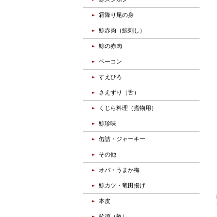
霜降り尾の身
鯨赤肉（鯨刺し）
鯨の赤肉
ベーコン
すえひろ
さえずり（舌）
くじら料理（煮物用）
鯨珍味
缶詰・ジャーキー
その他
オバ・うまか梅
鯨カツ・竜田揚げ
本皮
畝須（畝）