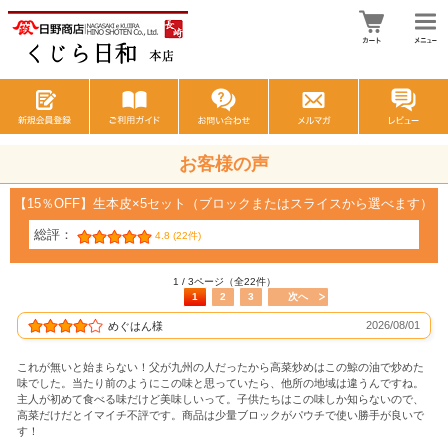
お客様の声
【15％OFF】生本皮×5セット（ブロックまたはスライスから選べます）
総評：
4.8 (22件)
1 / 3ページ（全22件）
1
2
3
次へ
2026/08/01
めぐはん様
これが無いと始まらない！父が九州の人だったから高菜炒めはこの鯨の油で炒めた
味でした。当たり前のようにこの味と思っていたら、他所の地域は違うんですね。
主人が初めて食べる味だけど美味しいって。子供たちはこの味しか知らないので、
高菜だけだとイマイチ不評です。商品は少量ブロックがパウチで使い勝手が良いで
す！