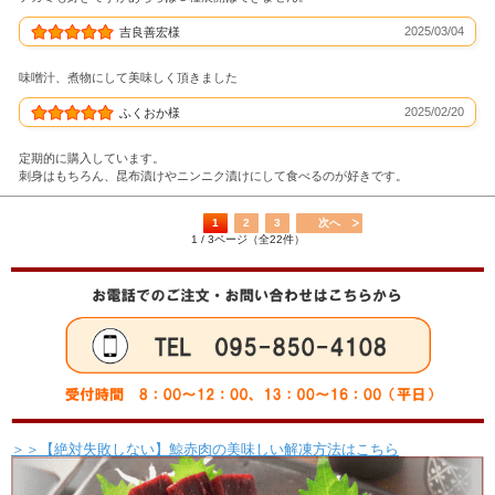
2025/03/04
吉良善宏様
味噌汁、煮物にして美味しく頂きました
2025/02/20
ふくおか様
定期的に購入しています。
刺身はもちろん、昆布漬けやニンニク漬けにして食べるのが好きです。
1
2
3
次へ
1 / 3ページ（全22件）
＞＞【絶対失敗しない】鯨赤肉の美味しい解凍方法はこちら