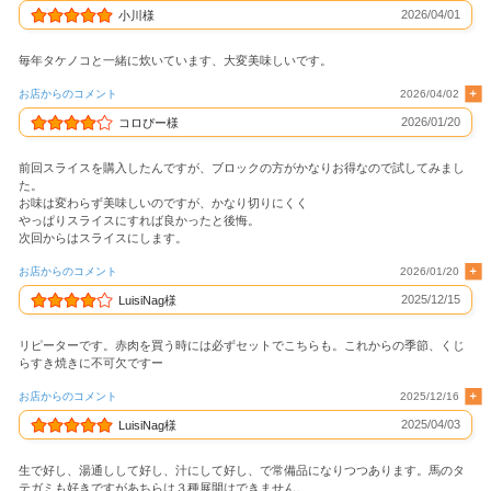
2026/04/01
小川様
毎年タケノコと一緒に炊いています、大変美味しいです。
お店からのコメント
2026/04/02
2026/01/20
コロぴー様
前回スライスを購入したんですが、ブロックの方がかなりお得なので試してみまし
た。
お味は変わらず美味しいのですが、かなり切りにくく
やっぱりスライスにすれば良かったと後悔。
次回からはスライスにします。
お店からのコメント
2026/01/20
2025/12/15
LuisiNag様
リピーターです。赤肉を買う時には必ずセットでこちらも。これからの季節、くじ
らすき焼きに不可欠ですー
お店からのコメント
2025/12/16
2025/04/03
LuisiNag様
生で好し、湯通しして好し、汁にして好し、で常備品になりつつあります。馬のタ
テガミも好きですがあちらは３種展開はできません。