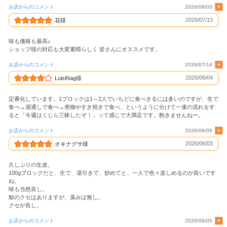
お店からのコメント
2026/08/03
2026/07/13
花様
味も価格も最高♪
ショップ様の対応も大変素晴らしく 皆さんにオススメです。
お店からのコメント
2026/07/14
2026/06/04
LuisiNag様
定番化しています。1ブロックは1～2人でいちどに食べきるには多いのですが、生で
食べ→湯通しで食べ→煮物やすき焼きで食べ、というように分けて一連の流れをす
ると「今週はくじら三昧したぞ！」って感じで大満足です。飽きませんねー。
お店からのコメント
2026/06/05
2026/06/03
オキナグサ様
久しぶりの生皮。
100gブロックだと、生で、湯引きで、炒めてと、一人で色々楽しめるのが良いです
ね。
味も当然良し。
鯨のクセはありますが、臭みは無し。
クセが良し。
お店からのコメント
2026/06/05