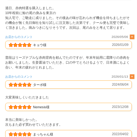
過日、赤肉特選を購入しました。
10年程前に鯨の尾の身みを東京の
知人宅で、ご馳走に成りました。その後あの味が忘れられず機会を待ちましたがそ
の機会が無く先日御社を知り試しに注文致した次第です、クール便も完璧で美味し
く頂きました。病みつきになりそうです。次回は、尾のみをと考えて居ります。
お店からのコメント
2026/05/06
2026/01/09
キョウ様
普段はリーズナブルな赤肉背肉を頼んでたのですが、年末年始用に霜降りの赤肉を
お願いしました。生姜醤油でいただき、口の中でとろけるようで、日本酒にもよく
合い、年末の疲れがとれました。
お店からのコメント
2026/01/13
2024/06/04
ターボ様
大変美味しくいただきました
2023/12/08
Nemesis様
本当に美味しかった。
次もまた必ず買わせていただきます。
2022/04/02
まっちゃん様