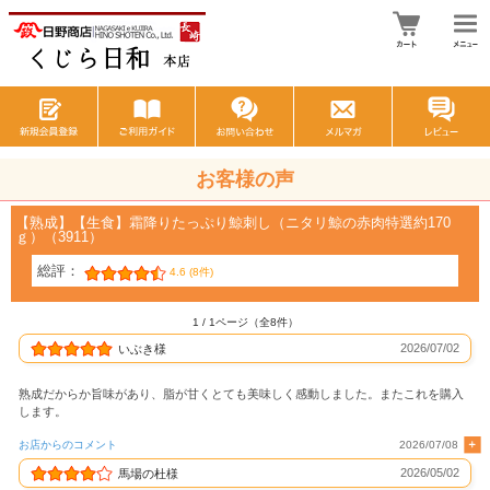
お客様の声
【熟成】【生食】霜降りたっぷり鯨刺し（ニタリ鯨の赤肉特選約170
ｇ）（3911）
総評：
4.6 (8件)
1 / 1ページ（全8件）
2026/07/02
いぶき様
熟成だからか旨味があり、脂が甘くとても美味しく感動しました。またこれを購入
します。
お店からのコメント
2026/07/08
2026/05/02
馬場の杜様