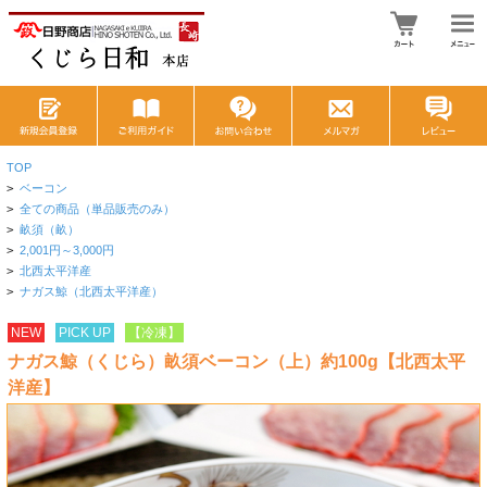
TOP
>
ベーコン
>
全ての商品（単品販売のみ）
>
畝須（畝）
>
2,001円～3,000円
>
北西太平洋産
>
ナガス鯨（北西太平洋産）
NEW
PICK UP
【冷凍】
ナガス鯨（くじら）畝須ベーコン（上）約100g【北西太平
洋産】