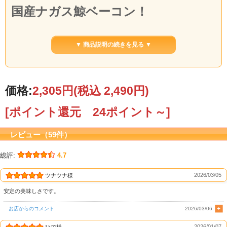
国産ナガス鯨ベーコン！
長崎では、お正月、おめでたい席で頂く鯨ベーコン。
全国1位の個人の鯨肉消費量を誇る長崎県で、シェア50％以上の日野商店の鯨肉を
▼ 商品説明の続きを見る ▼
全国にお届けいたします。
※打ち身についてのご注意※
鯨の性質上、畝（うね）の中に打ち身（やや茶系の血の色）が含まれる場合があ
ります。
価格:
2,305円
(税込 2,490円)
味や風味は通常品と同様で問題はございませんので、ご安心くださいませ。
お買い上げの際は予めご了承くださいますよう宜しくお願い致します。
[ポイント還元 24ポイント～]
レビュー（59件）
総評:
4.7
2026/03/05
ツナツナ様
安定の美味しさです。
お店からのコメント
2026/03/06
2026/01/07