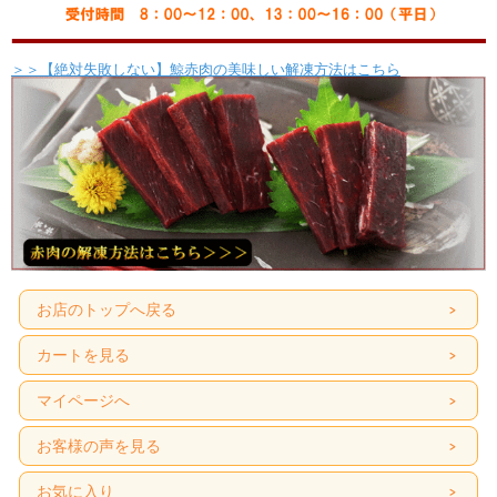
原産地
北西太平洋産
原材料
ナガス鯨、食塩、発色料（亜硝酸Ｎａ）着色料（赤色3号）
自然解凍後、ブロックはお好みの厚さにスライスし
＞＞【絶対失敗しない】鯨赤肉の美味しい解凍方法はこちら
お召し上がり方
スライスはそのままお召し上がりください。
かけポン酢やからし酢味噌を付けると美味しく頂けます。
お店のトップへ戻る
カートを見る
マイページへ
お客様の声を見る
お気に入り