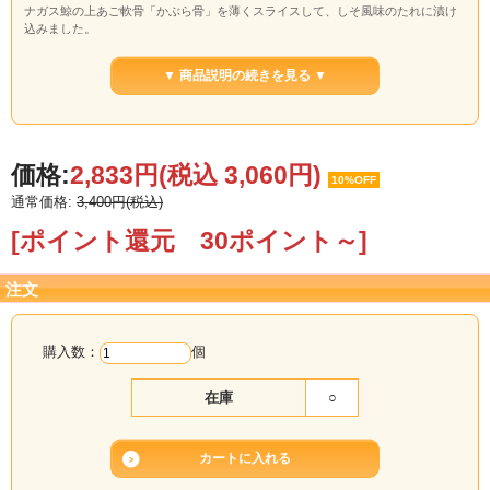
ナガス鯨の上あご軟骨「かぶら骨」を薄くスライスして、しそ風味のたれに漬け
込みました。
軟骨のコリコリとした食感が特徴の一品です。
そのままでお酒のおつまみに、またサラダなどへのアレンジとしてもおすすめで
▼ 商品説明の続きを見る ▼
す。
こちらは約100ｇ×5個のまとめ買いセットです。
価格:
2,833円
(税込 3,060円)
10%OFF
通常価格:
3,400円(税込)
[ポイント還元 30ポイント～]
注文
購入数：
個
在庫
○