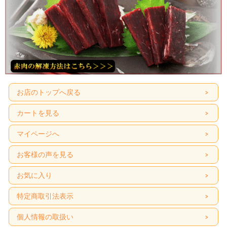
保存
-１８度以下で保存
方法
賞味
冷凍で３ヶ月（開封後はお早めにお召し上がりください）
期限
内容
100ｇ×5個
量
原産
アイスランド
地
ナガス鯨、調味液(果糖ぶどう糖液糖、醸造酢、醤油、その他）/調味料(ア
お店のトップへ戻る
原材
ミノ酸等)、着色料(紅麹、カラメル)、酸味料、増粘剤(キサンタン)、香
料
料、香辛料抽出物、(一部に小麦・大豆・りんごを含む)
カートを見る
お召
そのままお召し上がりください。
し上
各商品の切り方、扱い方、調理例などの”鯨の美味しい食べ方”リーフレット
がり
マイページへ
を同梱しますので、初めての方でも安心です。
方
お客様の声を見る
お気に入り
特定商取引法表示
個人情報の取扱い