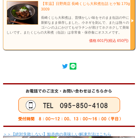
方
【常温】日野商店 長崎くじら大和煮缶詰 ヒゲ鯨 170g
法
3009
賞
味
長崎くじら大和煮は、昔懐かしい味をそのまま缶詰の中に
製造日より2年
期
新鮮なまま保存しました。小ネギを刻んで、または熱々の
限
ゴハンの上にかけてもゼラチンが溶けてホクホクして美味
内
しいです。またくじらの大和煮（缶詰）は非常食・保存食にオススメです。
容
200ｇ
価格:601円(税込 650円)
量
原
産
アイスランド
地
鯨肉(アイスランド産)、カレールウ、トマトケチャップ、ナチュラルチーズ、
おろしにんにく加工品、砂糖、りんごピューレ、トマトペースト、ココナッツ
ミルクパウダー、ローストオニオンペースト、チャツネ、ポークエキス、ビー
原
フ調味エキス、生姜、オニオンパウダー、はちみつ、ローストガーリックペー
材
スト、チキンブイヨンパウダー、香辛料、食塩、蛋白加水分解物、酵母加工
料
品/増粘剤(加工澱粉)、着色料(カラメル)、調味料(アミノ酸等)、酸味料、香
料、(一部に小麦・乳成分・牛肉・ごま・大豆・鶏肉・バナナ・豚肉・りんご
を含む）
【湯船の場合】
袋(レトルトパウチ)の封を切らずに、熱湯の中に入れ、約5分間沸騰させてく
お
ださい。
召
し
【電子レンジの場合】
上
レンジ対応容器に移し替えてラップをかけて温めてください。
が
加熱時間の目安
＞＞【絶対失敗しない】鯨赤肉の美味しい解凍方法はこちら
り
500Wの場合約2分