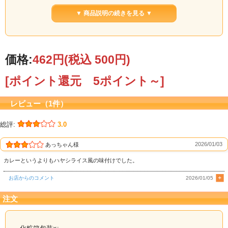
チラ
よりご確認ください。
▼ 商品説明の続きを見る ▼
鯨肉を使った日野商店オリジナルカレー！
ごろっとした鯨肉が入った濃厚でちょっとスパイシーなくじらカレーです。
価格:
462円
(税込 500円)
[ポイント還元 5ポイント～]
レビュー（1件）
総評:
3.0
2026/01/03
あっちゃん様
カレーというよりもハヤシライス風の味付けでした。
お店からのコメント
2026/01/05
注文
鯨食文化と庶民の味の融合・・それを、鯨カレーとして表現し、未来へ受け継が
れる食文化の一つになれば、との