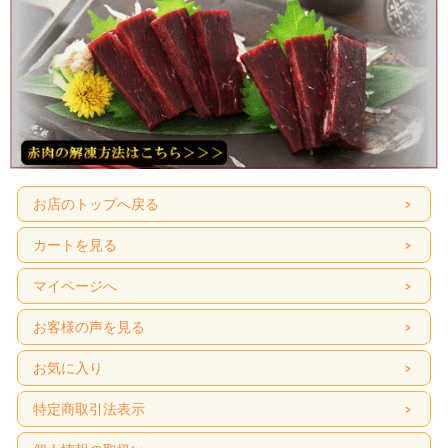
方
600ｗの場合約1分30秒
※袋のまま電子レンジに入れないでください。 ※上記加熱時間は機種、Ｗ(ワ
ット）数により異なりますので、あくまでも目安です。
お店のトップへ戻る
カートを見る
マイページへ
お客様の声を見る
お気に入り
特定商取引法表示