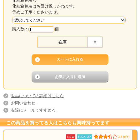
化粧箱包装×:
願いを込めて作りました！
化粧箱包装はお受け致しかねます。
予めご了承くださいませ。
＜お召し上がり方＞
【湯煎の場合】
袋(レトルトパウチ)の封を切らずに、熱湯の中に入れ、約5分間沸騰させてくださ
購入数：
個
い。
【電子レンジの場合】
在庫
○
レンジ対応容器に移し替えてラップをかけて温めてください。
加熱時間の目安
500Wの場合約2分
600ｗの場合約1分30秒
※袋のまま電子レンジに入れないでください。 ※上記加熱時間は機種、Ｗ(ワッ
ト）数により異なりますので、あくまでも目安です。
返品についての詳細はこちら
お問い合わせ
友達にメールですすめる
この商品を買ってる人はこちらも興味持ってます
保
存
NEW
PICK UP
3.5 (6件)
直射日光を避け、常温で保存してください